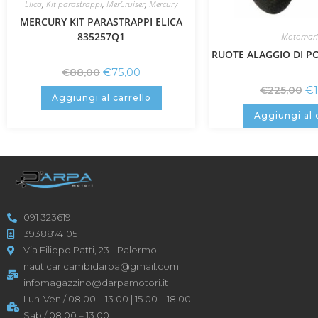
Elica
,
Kit parastrappi
,
MerCruiser
,
Mercury
MERCURY KIT PARASTRAPPI ELICA
835257Q1
Motomari
RUOTE ALAGGIO DI 
€
75,00
€
88,00
€
€
225,00
Aggiungi al carrello
Aggiungi al 
091 323619
3938874105
Via Filippo Patti, 23 - Palermo
nauticaricambidarpa@gmail.com
infomagazzino@darpamotori.it
Lun-Ven / 08.00 – 13.00 | 15.00 – 18.00
Sab / 08.00 – 13.00