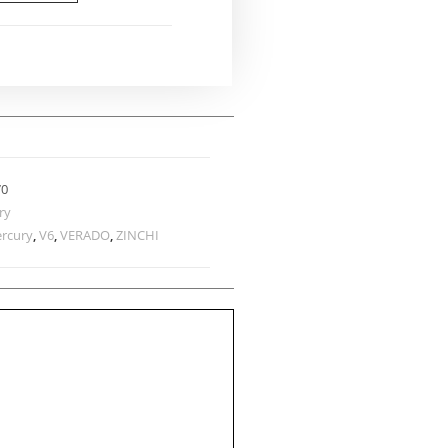
70
ry
rcury
,
V6
,
VERADO
,
ZINCHI