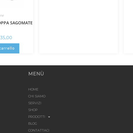
ne
POPPA SAGOMATE
135,00
carrello
MENÙ
HOME
CHI SIAMO
SERVIZI
SHOP
PRODOTTI
BLOG
CONTATTACI