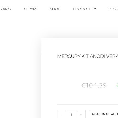
 SIAMO
SERVIZI
SHOP
PRODOTTI
BLO
MERCURY KIT ANODI VER
€
104,39
-
+
AGGIUNGI AL