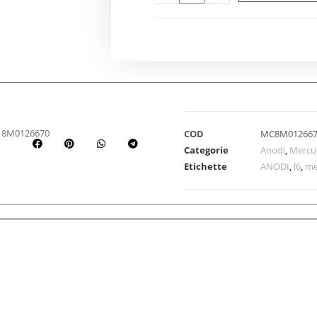
 8M0126670
COD
MC8M01266
Categorie
Anodi
,
Mercu
Etichette
ANODI
,
l6
,
me