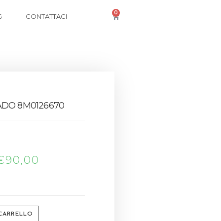
0
G
CONTATTACI
ADO 8M0126670
€
90,00
 CARRELLO