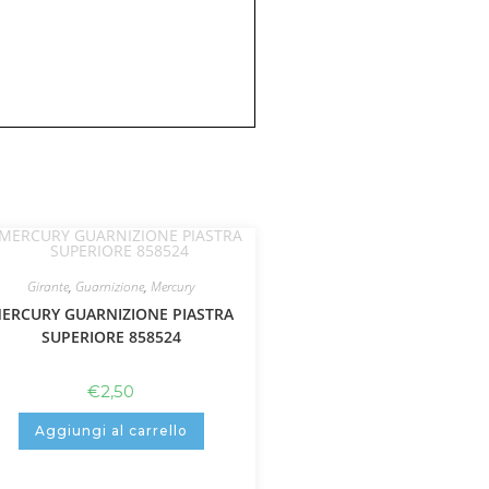
Girante
,
Guarnizione
,
Mercury
ERCURY GUARNIZIONE PIASTRA
SUPERIORE 858524
€
2,50
Aggiungi al carrello