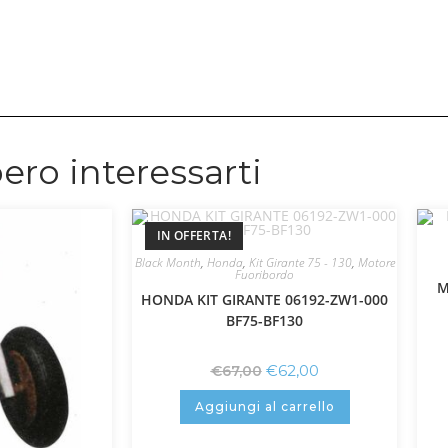
ero interessarti
IN OFFERTA!
Black Month
,
Honda
,
Kit Girante 75 - 130
,
Motore
Fuoribordo
M
HONDA KIT GIRANTE 06192-ZW1-000
BF75-BF130
€
62,00
€
67,00
Aggiungi al carrello