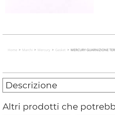
Home
>
Marchi
>
Mercury
>
Gasket
>
MERCURY GUARNIZIONE TE
Descrizione
Altri prodotti che potrebb