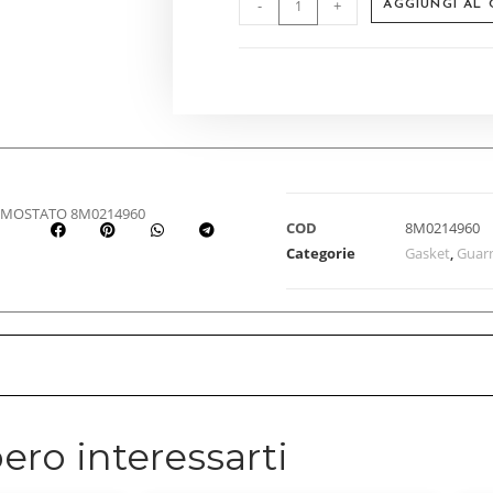
-
+
AGGIUNGI AL
RMOSTATO 8M0214960
COD
8M0214960
Categorie
Gasket
,
Guar
ero interessarti