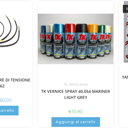
YA
E DI TENSIONE
TK
,
Vernice spray
62
TK VERNICE SPRAY 40.054 MARINER
LIGHT GREY
160,00
carrello
€
10,90
Aggiungi al carrello