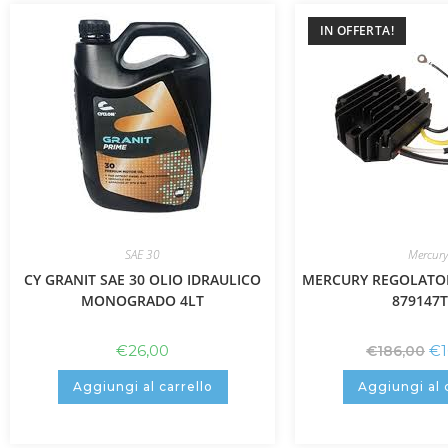
IN OFFERTA!
SAE 30
Mercury
CY GRANIT SAE 30 OLIO IDRAULICO
MERCURY REGOLATOR
MONOGRADO 4LT
879147T
€
26,00
€
€
186,00
Aggiungi al carrello
Aggiungi al 