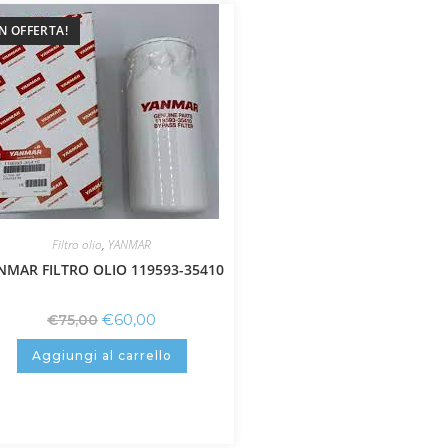
IN OFFERTA!
Filtro olio
,
YANMAR
NMAR FILTRO OLIO 119593-35410
€
60,00
€
75,00
Aggiungi al carrello