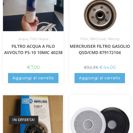
acqua
,
Filtro Acqua
Filtro
,
MerCruiser
,
Mercury
FILTRO ACQUA A FILO
MERCRUISER FILTRO GASOLIO
AVVOLTO PS-10 10MIC 40238
QSD/CMD 879172104
€
7,00
€
44,00
€
52,36
Aggiungi al carrello
Aggiungi al carrello
IN OFFERTA!