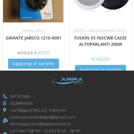
Girante
,
Jabsco
AUDIO
,
Casse altoparlanti
,
Fusion
GIRANTE JABSCO 1210-0001
FUSION XS F65CWB CASSE
ALTOPARLANTI 200W
€
47,00
€
73,20
€
145,00
Aggiungi al carrello
Aggiungi al carrello
091 323619
3938874105
Via Filippo Patti, 23 - Palermo
nauticaricambidarpa@gmail.com
infomagazzino@darpamotori.it
Lun-Ven / 08.00 – 13.00 | 15.00 – 18.00