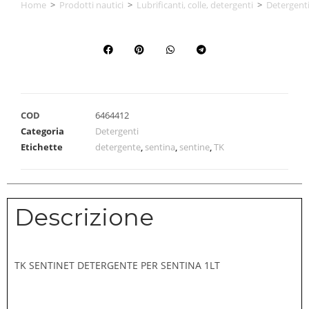
Home
>
Prodotti nautici
>
Lubrificanti, colle, detergenti
>
Detergent
COD
6464412
Categoria
Detergenti
Etichette
detergente
,
sentina
,
sentine
,
TK
Descrizione
TK SENTINET DETERGENTE PER SENTINA 1LT