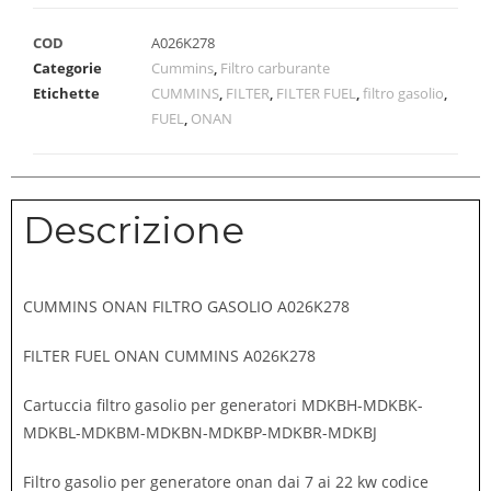
COD
A026K278
Categorie
Cummins
,
Filtro carburante
Etichette
CUMMINS
,
FILTER
,
FILTER FUEL
,
filtro gasolio
,
FUEL
,
ONAN
Descrizione
CUMMINS ONAN FILTRO GASOLIO A026K278
FILTER FUEL ONAN CUMMINS A026K278
Cartuccia filtro gasolio per generatori MDKBH-MDKBK-
MDKBL-MDKBM-MDKBN-MDKBP-MDKBR-MDKBJ
Filtro gasolio per generatore onan dai 7 ai 22 kw codice