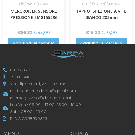
MerCruiser
,
Sensore
Osculati
,
Tappi Ispezione
MERCRUISER SENSORE
TAPPO ISPEZIONE A VITE
PRESSIONE 8M0165296
BIANCO 203mm
€
85,00
€
10,00
€
96,32
€
16,00
Aggiungi al carrello
Aggiungi al carrello
091 323619
3938874105
Via Filippo Patti, 23 - Palermo
nauticaricambidarpa@gmail.com
infomagazzino@darpamotori.it
Lun-Ven / 08.00 – 13.00 | 15.00 – 18.00
Sab / 08.00 – 13.00
P: IVA 05158690825
MENÙ
CERCA