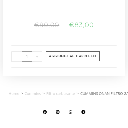
€
90,00
€
83,00
-
+
AGGIUNGI AL CARRELLO
Home
>
Cummins
>
Filtro carburante
>
CUMMINS ONAN FILTRO GA