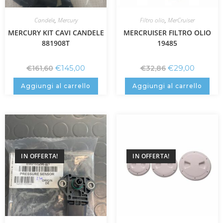
Candele
,
Mercury
Filtro olio
,
MerCruiser
MERCURY KIT CAVI CANDELE
MERCRUISER FILTRO OLIO
881908T
19485
€
145,00
€
29,00
€
161,60
€
32,86
Aggiungi al carrello
Aggiungi al carrello
IN OFFERTA!
IN OFFERTA!