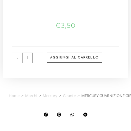
€
3,50
-
+
AGGIUNGI AL CARRELLO
Home
>
Marchi
>
Mercury
>
Girante
>
MERCURY GUARNIZIONE GI