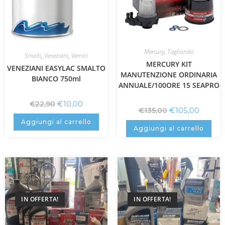
Mercury
,
Tagliando
Smalti
,
Veneziani
,
Vernici
MERCURY KIT
VENEZIANI EASYLAC SMALTO
MANUTENZIONE ORDINARIA
BIANCO 750ml
ANNUALE/100ORE 15 SEAPRO
€
10,00
€
22,90
€
105,00
€
135,00
Aggiungi al carrello
Aggiungi al carrello
IN OFFERTA!
IN OFFERTA!