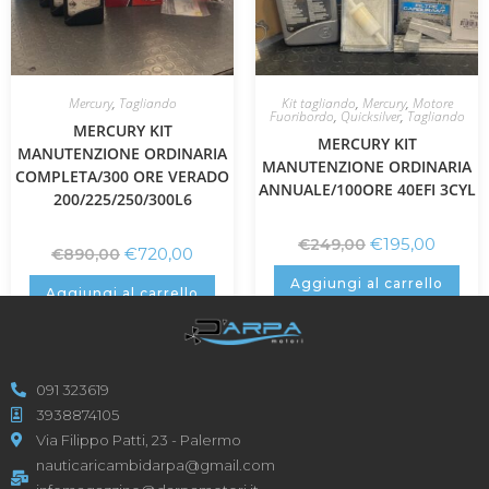
Mercury
,
Tagliando
Kit tagliando
,
Mercury
,
Motore
Fuoribordo
,
Quicksilver
,
Tagliando
MERCURY KIT
MERCURY KIT
MANUTENZIONE ORDINARIA
MANUTENZIONE ORDINARIA
COMPLETA/300 ORE VERADO
ANNUALE/100ORE 40EFI 3CYL
200/225/250/300L6
€
195,00
€
249,00
€
720,00
€
890,00
Aggiungi al carrello
Aggiungi al carrello
091 323619
3938874105
Via Filippo Patti, 23 - Palermo
nauticaricambidarpa@gmail.com