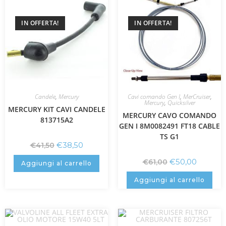
IN OFFERTA!
IN OFFERTA!
Candele
,
Mercury
Cavi comando Gen I
,
MerCruiser
,
Mercury
,
Quicksilver
MERCURY KIT CAVI CANDELE
MERCURY CAVO COMANDO
813715A2
GEN I 8M0082491 FT18 CABLE
TS G1
€
38,50
€
41,50
€
50,00
€
61,00
Aggiungi al carrello
Aggiungi al carrello