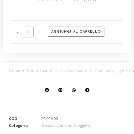
-
+
AGGIUNGI AL CARRELLO
Home
>
Prodotti nautici
>
Accessori nautici
>
Vano portaoggetti
>
COD
20.026.00
Categorie
Osculati
,
Vano portaoggetti