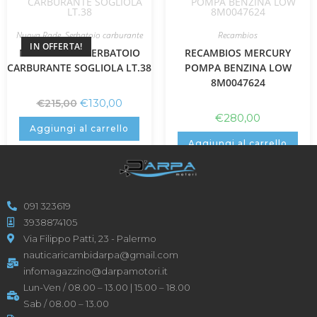
Nuova Rade
,
Serbatoio carburante
Recambios
IN OFFERTA!
NUOVA RADE SERBATOIO
RECAMBIOS MERCURY
CARBURANTE SOGLIOLA LT.38
POMPA BENZINA LOW
8M0047624
€
130,00
€
215,00
€
280,00
Aggiungi al carrello
Aggiungi al carrello
091 323619
3938874105
Via Filippo Patti, 23 - Palermo
nauticaricambidarpa@gmail.com
infomagazzino@darpamotori.it
Lun-Ven / 08.00 – 13.00 | 15.00 – 18.00
Sab / 08.00 – 13.00