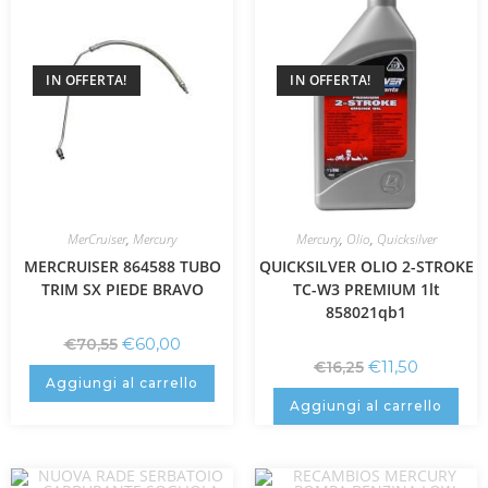
IN OFFERTA!
IN OFFERTA!
MerCruiser
,
Mercury
Mercury
,
Olio
,
Quicksilver
MERCRUISER 864588 TUBO
QUICKSILVER OLIO 2-STROKE
TRIM SX PIEDE BRAVO
TC-W3 PREMIUM 1lt
858021qb1
€
60,00
€
70,55
€
11,50
€
16,25
Aggiungi al carrello
Aggiungi al carrello