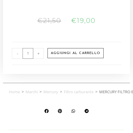
€
21,50
€
19,00
-
+
AGGIUNGI AL CARRELLO
Home
>
Marchi
>
Mercury
>
Filtro carburante
>
MERCURY FILTRO 