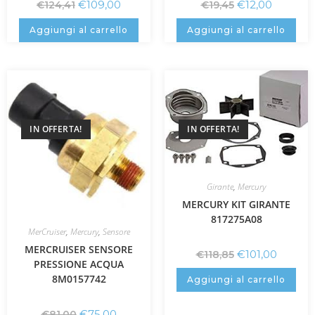
€
109,00
€
12,00
€
124,41
€
19,45
Aggiungi al carrello
Aggiungi al carrello
IN OFFERTA!
IN OFFERTA!
Girante
,
Mercury
MERCURY KIT GIRANTE
817275A08
MerCruiser
,
Mercury
,
Sensore
MERCRUISER SENSORE
€
101,00
€
118,85
PRESSIONE ACQUA
8M0157742
Aggiungi al carrello
€
75,00
€
81,00