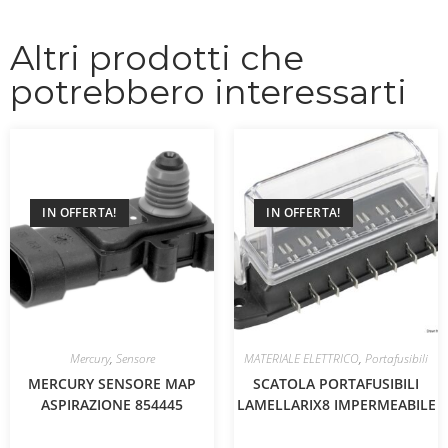
Altri prodotti che
potrebbero interessarti
IN OFFERTA!
IN OFFERTA!
Mercury
,
Sensore
MATERIALE ELETTRICO
,
Portafusibili
MERCURY SENSORE MAP
SCATOLA PORTAFUSIBILI
ASPIRAZIONE 854445
LAMELLARIX8 IMPERMEABILE