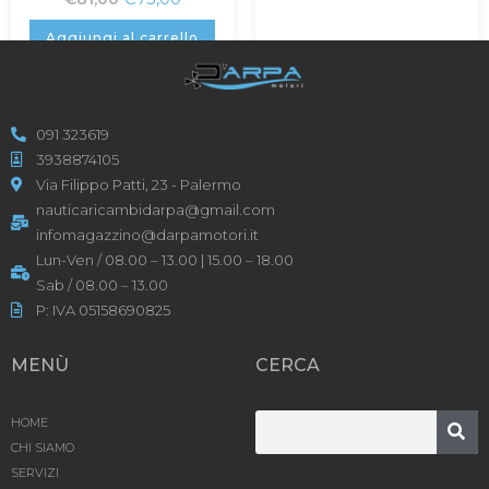
Aggiungi al carrello
091 323619
3938874105
Via Filippo Patti, 23 - Palermo
nauticaricambidarpa@gmail.com
infomagazzino@darpamotori.it
Lun-Ven / 08.00 – 13.00 | 15.00 – 18.00
Sab / 08.00 – 13.00
P: IVA 05158690825
MENÙ
CERCA
HOME
CHI SIAMO
SERVIZI