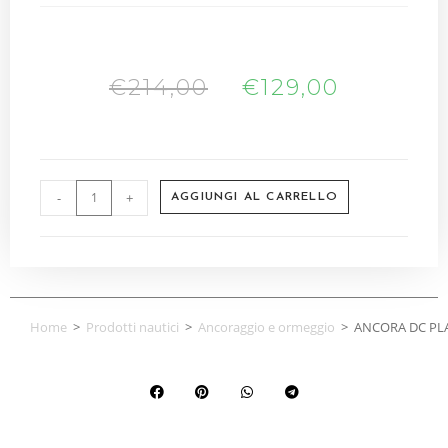
€
214,00
€
129,00
-
+
AGGIUNGI AL CARRELLO
Home
>
Prodotti nautici
>
Ancoraggio e ormeggio
>
ANCORA DC PLA