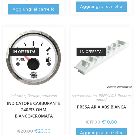
Aggiungi al carrello
Aggiungi al carrello
IN OFFERTA!
IN OFFERTA!
Indicatori
,
Osculati
,
strumenti
Accessori nautici
,
PRESA ARIA
,
Prodotti
nautici
INDICATORE CARBURANTE
PRESA ARIA ABS BIANCA
240/33 OHM
BIANCO/CROMATA
€
10,00
€
17,00
€
20,00
€
28,00
Aggiungi al carrello