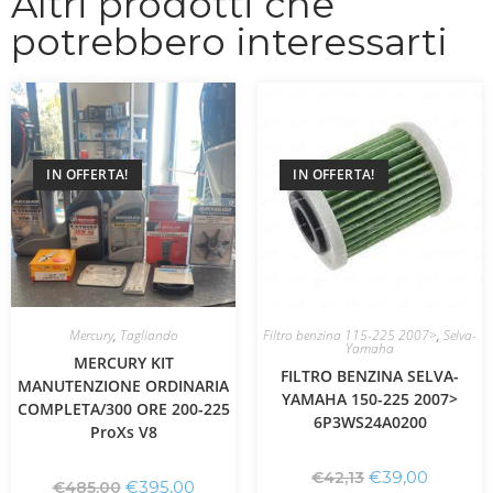
Altri prodotti che
potrebbero interessarti
IN OFFERTA!
IN OFFERTA!
Mercury
,
Tagliando
Filtro benzina 115-225 2007>
,
Selva-
Yamaha
MERCURY KIT
FILTRO BENZINA SELVA-
MANUTENZIONE ORDINARIA
YAMAHA 150-225 2007>
COMPLETA/300 ORE 200-225
6P3WS24A0200
ProXs V8
€
39,00
€
42,13
€
395,00
€
485,00