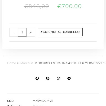
€
848,00
€
700,00
-
+
AGGIUNGI AL CARRELLO
Home
>
Marchi
>
MERCURY CENTRALINA 40/60 EFI 4CYL 8M0222176
COD
mc8m0222176