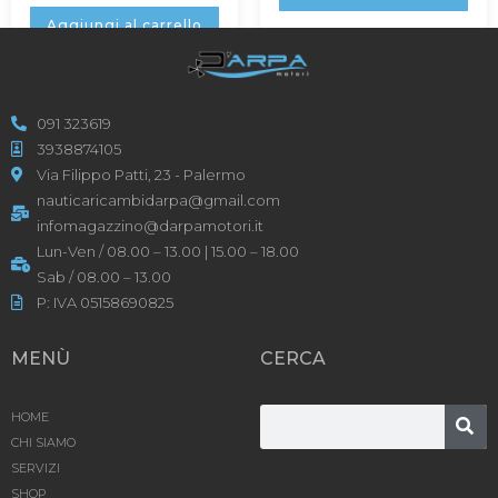
Aggiungi al carrello
091 323619
3938874105
Via Filippo Patti, 23 - Palermo
nauticaricambidarpa@gmail.com
infomagazzino@darpamotori.it
Lun-Ven / 08.00 – 13.00 | 15.00 – 18.00
Sab / 08.00 – 13.00
P: IVA 05158690825
MENÙ
CERCA
HOME
CHI SIAMO
SERVIZI
SHOP