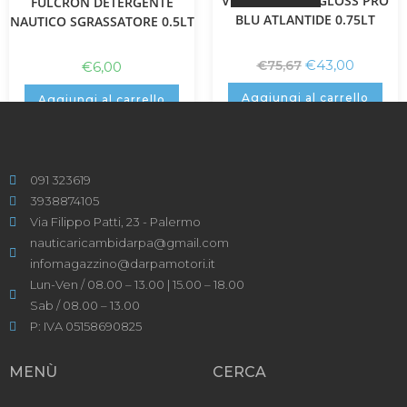
VENEZIANI GEL GLOSS PRO
FULCRON DETERGENTE
BLU ATLANTIDE 0.75LT
NAUTICO SGRASSATORE 0.5LT
€
43,00
€
75,67
€
6,00
Aggiungi al carrello
Aggiungi al carrello
091 323619
3938874105
Via Filippo Patti, 23 - Palermo
nauticaricambidarpa@gmail.com
infomagazzino@darpamotori.it
Lun-Ven / 08.00 – 13.00 | 15.00 – 18.00
Sab / 08.00 – 13.00
P: IVA 05158690825
MENÙ
CERCA