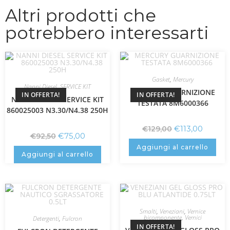
Altri prodotti che
potrebbero interessarti
Gasket
,
Mercury
Nanni Diesel
,
SERVICE KIT
MERCURY GUARNIZIONE
IN OFFERTA!
IN OFFERTA!
NANNI DIESEL SERVICE KIT
TESTATA 8M6000366
860025003 N3.30/N4.38 250H
€
113,00
€
129,00
€
75,00
€
92,50
Aggiungi al carrello
Aggiungi al carrello
Smalti
,
Veneziani
,
Vernice
bicomponente
,
Vernici
Detergenti
,
Fulcron
IN OFFERTA!