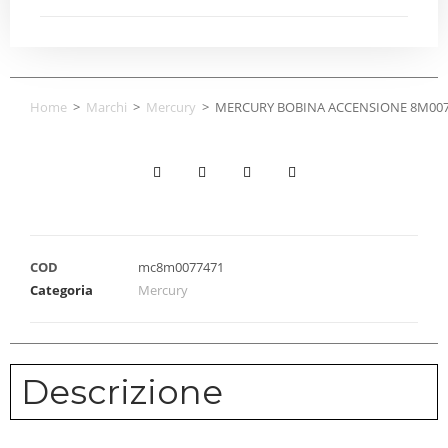
Home
>
Marchi
>
Mercury
>
MERCURY BOBINA ACCENSIONE 8M007
COD
mc8m0077471
Categoria
Mercury
Descrizione