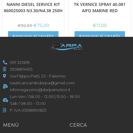
NANNI DIESEL SERVICE KIT
TK VERNICE SPRAY 40.081
860025003 N3.30/N4.38 250H
AIFO MARINE RED
€
75,00
€
11,00
€
92,50
Aggiungi al carrello
Aggiungi al carrello
091 323619
3938874105
Via Filippo Patti, 23 - Palermo
nauticaricambidarpa@gmail.com
infomagazzino@darpamotori.it
Lun-Ven / 08.00 – 13.00 | 15.00 – 18.00
Sab / 08.00 – 13.00
P: IVA 05158690825
MENÙ
CERCA