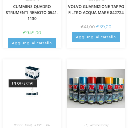
CUMMINS QUADRO
VOLVO GUARNIZIONE TAPPO
STRUMENTI REMOTO 0541-
FILTRO ACQUA MARE 842724
1130
€
39,00
€
41,00
€
945,00
Aggiungi al carrello
Aggiungi al carrello
IN OFFERTA!
Nanni Diesel
,
SERVICE KIT
TK
,
Vernice spray