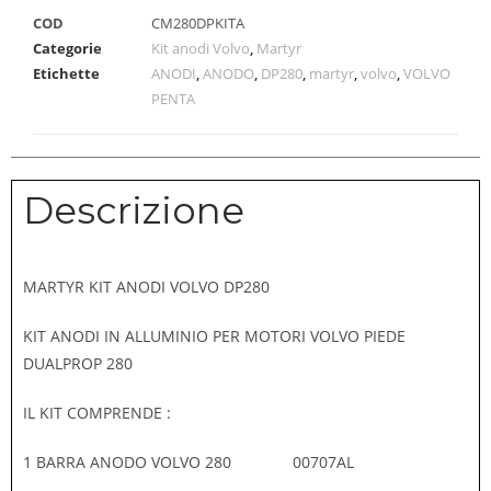
COD
CM280DPKITA
Categorie
Kit anodi Volvo
,
Martyr
Etichette
ANODI
,
ANODO
,
DP280
,
martyr
,
volvo
,
VOLVO
PENTA
Descrizione
MARTYR KIT ANODI VOLVO DP280
KIT ANODI IN ALLUMINIO PER MOTORI VOLVO PIEDE
DUALPROP 280
IL KIT COMPRENDE :
1 BARRA ANODO VOLVO 280 00707AL