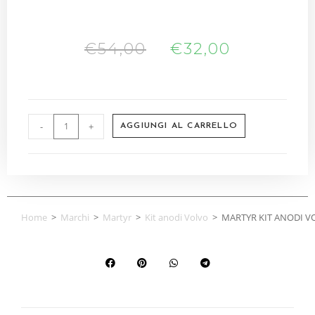
€
54,00
€
32,00
-
+
AGGIUNGI AL CARRELLO
Home
>
Marchi
>
Martyr
>
Kit anodi Volvo
>
MARTYR KIT ANODI V