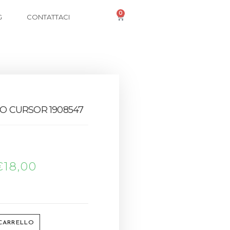
0
G
CONTATTACI
IO CURSOR 1908547
€
18,00
 CARRELLO