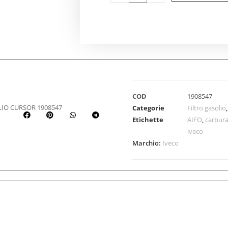
COD
1908547
LIO CURSOR 1908547
Categorie
Filtro gasolio
Etichette
AIFO
,
carbur
iveco
Marchio:
Iveco