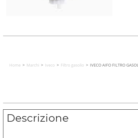
Home
>
Marchi
>
Iveco
>
Filtro gasolio
>
IVECO AIFO FILTRO GASO
Descrizione