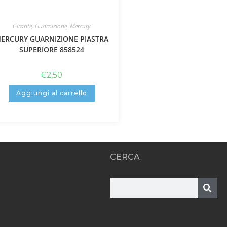
Girante
,
Guarnizione
,
Mercury
ERCURY GUARNIZIONE PIASTRA
SUPERIORE 858524
€
2,50
Aggiungi al carrello
CERCA