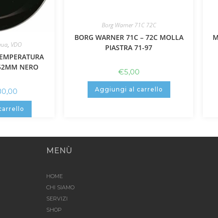
Borg Warner 71C 72C
BORG WARNER 71C – 72C MOLLA
M
qua
,
VDO
PIASTRA 71-97
TEMPERATURA
 52MM NERO
€
5,00
Aggiungi al carrello
80,00
carrello
MENÙ
HOME
CHI SIAMO
SERVIZI
SHOP