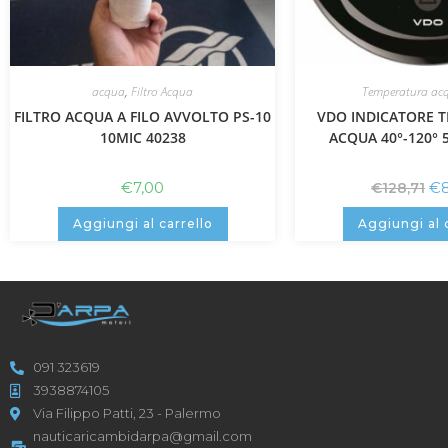
acqua
,
Filtro Acqua
Temperatura ac
FILTRO ACQUA A FILO AVVOLTO PS-10
VDO INDICATORE 
10MIC 40238
ACQUA 40°-120°
€
7,00
€
€
128,71
Aggiungi al carrello
Aggiungi al 
091 323619
3938874105
Via Filippo Patti, 23 - Palermo
nauticaricambidarpa@gmail.com