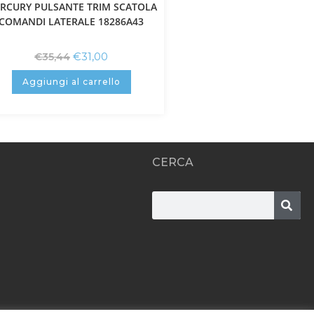
RCURY PULSANTE TRIM SCATOLA
COMANDI LATERALE 18286A43
€
31,00
€
35,44
Aggiungi al carrello
CERCA