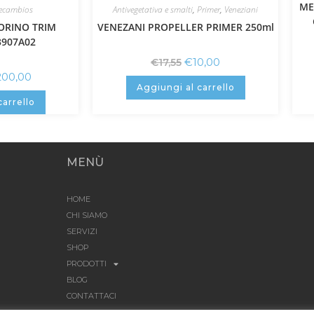
ME
ecambios
Antivegetativa e smalti
,
Primer
,
Veneziani
ORINO TRIM
VENEZANI PROPELLER PRIMER 250ml
3907A02
€
10,00
€
17,55
200,00
Aggiungi al carrello
carrello
MENÙ
HOME
CHI SIAMO
SERVIZI
SHOP
PRODOTTI
BLOG
CONTATTACI