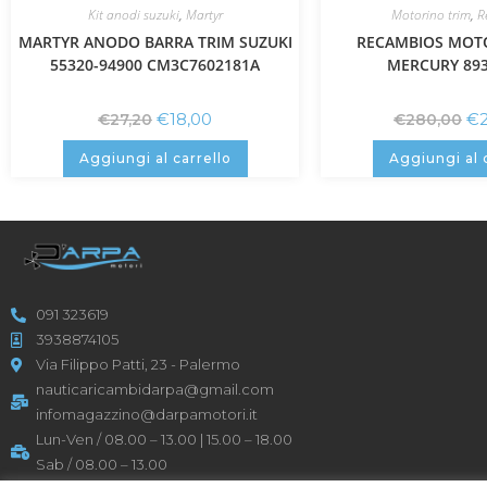
Kit anodi suzuki
,
Martyr
Motorino trim
,
R
MARTYR ANODO BARRA TRIM SUZUKI
RECAMBIOS MOT
55320-94900 CM3C7602181A
MERCURY 89
€
18,00
€
€
27,20
€
280,00
Aggiungi al carrello
Aggiungi al 
091 323619
3938874105
Via Filippo Patti, 23 - Palermo
nauticaricambidarpa@gmail.com
infomagazzino@darpamotori.it
Lun-Ven / 08.00 – 13.00 | 15.00 – 18.00
Sab / 08.00 – 13.00