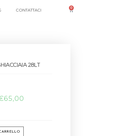
0
G
CONTATTACI
HIACCIAIA 28LT
€
65,00
 CARRELLO