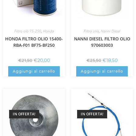
Filtro olo 75-250
,
Honda
Filtro olio
,
Nanni Diesel
HONDA FILTRO OLIO 15400-
NANNI DIESEL FILTRO OLIO
RBA-F01 BF75-BF250
970603003
€
20,00
€
18,50
€
21,50
€
25,50
Aggiungi al carrello
Aggiungi al carrello
IN OFFERTA!
IN OFFERTA!