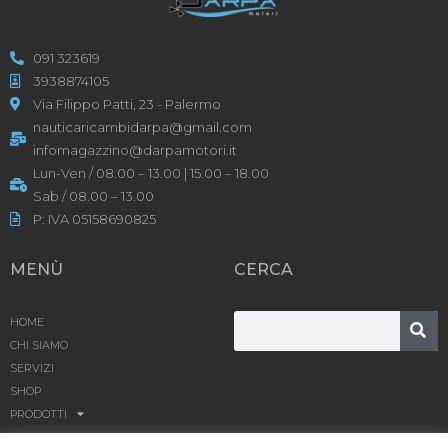
091 323619
3938874105
Via Filippo Patti, 23 - Palermo
nauticaricambidarpa@gmail.com
infomagazzino@darpamotori.it
Lun-Ven / 08.00 – 13.00 | 15.00 – 18.00
Sab / 08.00 – 13.00
P: IVA 05158690825
MENÙ
CERCA
HOME
CHI SIAMO
SERVIZI
SHOP
PRODOTTI
BLOG