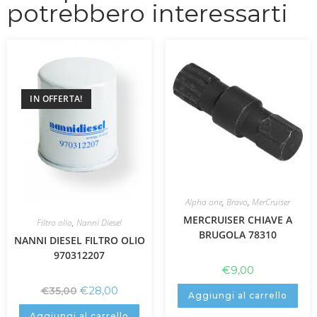
potrebbero interessarti
IN OFFERTA!
Alpha one
,
Bravo
,
MerCruiser
MERCRUISER CHIAVE A
Filtro olio
,
Nanni Diesel
BRUGOLA 78310
NANNI DIESEL FILTRO OLIO
970312207
€
9,00
€
28,00
€
35,00
Aggiungi al carrello
Aggiungi al carrello