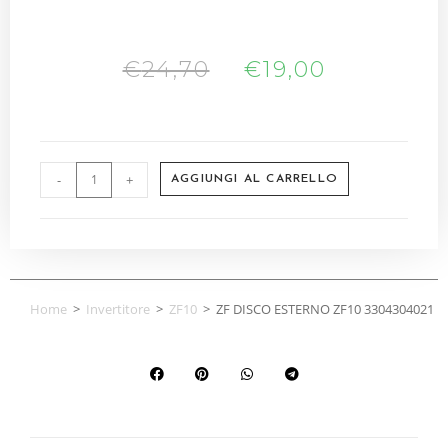
€
24,70
€
19,00
-
+
AGGIUNGI AL CARRELLO
Home
>
Invertitore
>
ZF10
>
ZF DISCO ESTERNO ZF10 3304304021