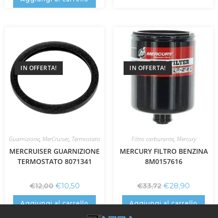
IN OFFERTA!
IN OFFERTA!
Guarnizione
,
MerCruiser
,
Termostato
Filtro carburante
,
Mercury
MERCRUISER GUARNIZIONE
MERCURY FILTRO BENZINA
TERMOSTATO 8071341
8M0157616
€
10,50
€
28,90
€
12,00
€
33,72
Aggiungi al carrello
Aggiungi al carrello