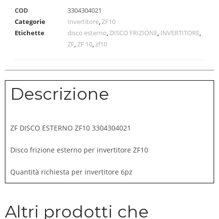
COD
3304304021
Categorie
Invertitore
,
ZF10
Etichette
disco esterno
,
DISCO FRIZIONE
,
INVERTITORE
,
ZF
,
ZF 10
,
zf10
Descrizione
ZF DISCO ESTERNO ZF10 3304304021
Disco frizione esterno per invertitore ZF10
Quantità richiesta per invertitore 6pz
Altri prodotti che