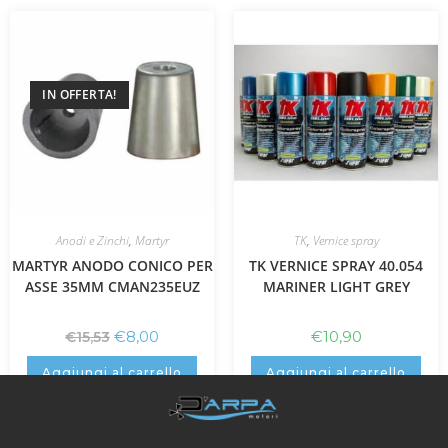
IN OFFERTA!
Anodi e Zinchi
,
Martyr
TK
,
Vernice spray
MARTYR ANODO CONICO PER
TK VERNICE SPRAY 40.054
ASSE 35MM CMAN235EUZ
MARINER LIGHT GREY
€
8,00
€
10,90
€
15,53
Aggiungi al carrello
Aggiungi al carrello