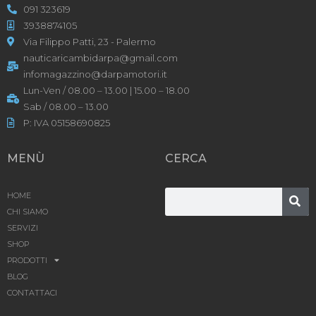
091 323619
3938874105
Via Filippo Patti, 23 - Palermo
nauticaricambidarpa@gmail.com
infomagazzino@darpamotori.it
Lun-Ven / 08.00 – 13.00 | 15.00 – 18.00
Sab / 08.00 – 13.00
P: IVA 05158690825
MENÙ
CERCA
HOME
CHI SIAMO
SERVIZI
SHOP
PRODOTTI
BLOG
CONTATTACI