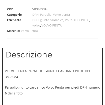
COD
VP3863084
Categorie
DPH
,
Paraolio
,
Volvo penta
Etichette
DPH
,
giunto cardanico
,
PARAOLIO
,
PIEDE
,
volvo
,
VOLVO PENTA
Marchio:
Volvo Penta
Descrizione
VOLVO PENTA PARAOLIO GIUNTO CARDANO PIEDE DPH
3863084
Paraolio giunto cardanico Volvo Penta per piedi DPH numero
6 della foto