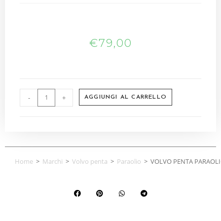
€
79,00
-
+
AGGIUNGI AL CARRELLO
Home
>
Marchi
>
Volvo penta
>
Paraolio
>
VOLVO PENTA PARAOLI