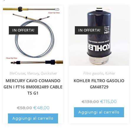
IN OFFERTA!
IN OFFERTA!
MerCruiser
,
Mercury
,
Quicksilver
Filtro gasolio
,
Kohler
MERCURY CAVO COMANDO
KOHLER FILTRO GASOLIO
GEN I FT16 8M0082489 CABLE
GM48729
TS G1
€
115,00
€
138,00
€
48,00
€
58,00
Aggiungi al carrello
Aggiungi al carrello