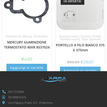
IN OFFERTA!
Guarnizione
,
Mercury
,
Termostato
Accessori nautici
,
Osculati
,
Portelli
,
Prodotti nautici
,
Tappi Ispezione
MERCURY GUARNIZIONE
PORTELLO A FILO BIANCO 375
TERMOSTATO 40XR 8537024
X 375mm
€
4,00
€
29,00
€
50,00
Aggiungi al carrello
Aggiungi al carrello
091 323619
3938874105
Via Filippo Patti, 23 - Palermo