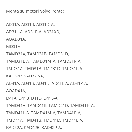
Monta su motori Volvo Penta:
AD31A, AD31B, AD31D-A,
AD31L-A, AD31P-A, AD31XD,
AQAD31A,
MD31A,
TAMD31A, TAMD31B, TAMD31D,
TAMD31L-A, TAMD31M-A, TAMD31P-A,
TMD31A, TMD31B, TMD31D, TMD31L-A,
KAD32P, KAD32P-A,
AD41A, AD41B, AD41D, AD41L-A, AD41P-A,
AQAD41A,
D41A, D41B, D41D, D41L-A,
TAMD41A, TAMD41B, TAMD41D, TAMD41H-A,
TAMD41L-A, TAMD41M-A, TAMD41P-A,
TMD41A, TMD41B, TMD41D, TMD41L-A,
KAD42A, KAD42B, KAD42P-A,