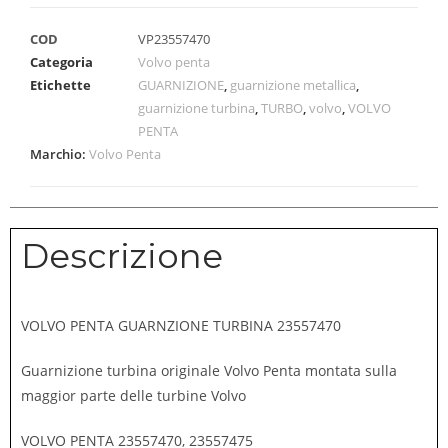
COD
VP23557470
Categoria
Volvo penta
Etichette
GUARNIZIONE
,
guarnizione metallica
,
guarnizione turbina
,
TURBO
,
volvo
,
VOLVO
PENTA
Marchio:
Volvo Penta
Descrizione
VOLVO PENTA GUARNZIONE TURBINA 23557470
Guarnizione turbina originale Volvo Penta montata sulla
maggior parte delle turbine Volvo
VOLVO PENTA 23557470, 23557475