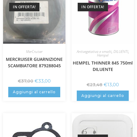
IN OFFERTA!
IN OFFERTA!
MerCruiser
Antivegetativa e smalti
,
DILUENTI
,
Hempel
MERCRUISER GUARNIZIONE
HEMPEL THINNER 845 750ml
SCAMBIATORE 879288045
DILUENTE
€
33,00
€
37,00
€
13,00
€
23,48
Aggiungi al carrello
Aggiungi al carrello