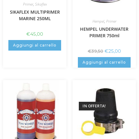
Primer
,
Sikaflex
SIKAFLEX MULTIPRIMER
MARINE 250ML
Hempel
,
Primer
HEMPEL UNDERWATER
€
45,00
PRIMER 750ml
Aggiungi al carrello
€
25,00
€
39,50
Aggiungi al carrello
IN OFFERTA!