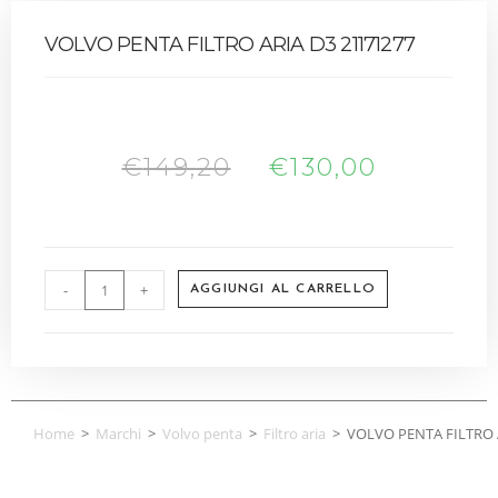
VOLVO PENTA FILTRO ARIA D3 21171277
€
149,20
€
130,00
-
+
AGGIUNGI AL CARRELLO
Home
>
Marchi
>
Volvo penta
>
Filtro aria
>
VOLVO PENTA FILTRO 