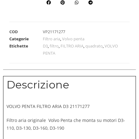
COD
VP21171277
Categorie
Filtro aria
,
Volvo penta
Etichette
D3
,
filtro
,
FILTRO ARIA
,
quadrato
,
VOLVO
PENTA
Descrizione
VOLVO PENTA FILTRO ARIA D3 21171277
Filtro aria originale Volvo Penta che monta su motori D3-
110, D3-130, D3-160, D3-190