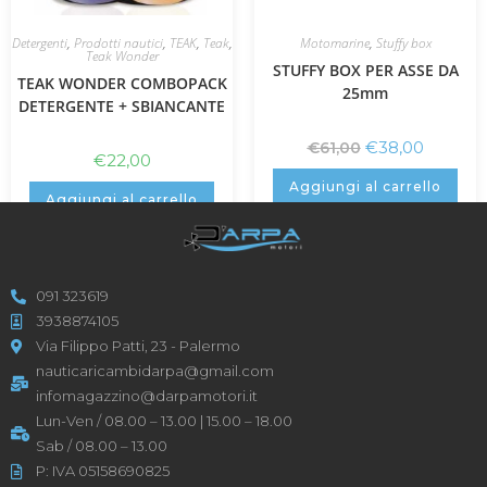
Detergenti
,
Prodotti nautici
,
TEAK
,
Teak
,
Motomarine
,
Stuffy box
Teak Wonder
STUFFY BOX PER ASSE DA
TEAK WONDER COMBOPACK
25mm
DETERGENTE + SBIANCANTE
€
38,00
€
61,00
€
22,00
Aggiungi al carrello
Aggiungi al carrello
091 323619
3938874105
Via Filippo Patti, 23 - Palermo
nauticaricambidarpa@gmail.com
infomagazzino@darpamotori.it
Lun-Ven / 08.00 – 13.00 | 15.00 – 18.00
Sab / 08.00 – 13.00
P: IVA 05158690825