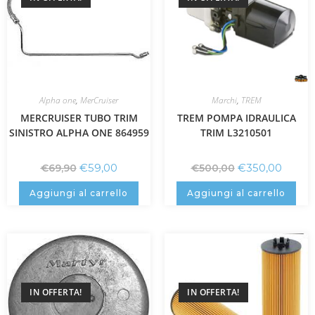
Alpha one
,
MerCruiser
Marchi
,
TREM
MERCRUISER TUBO TRIM
TREM POMPA IDRAULICA
SINISTRO ALPHA ONE 864959
TRIM L3210501
€
59,00
€
350,00
€
69,90
€
500,00
Aggiungi al carrello
Aggiungi al carrello
IN OFFERTA!
IN OFFERTA!