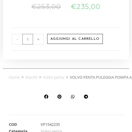
€
253,00
€
235,00
-
+
AGGIUNGI AL CARRELLO
Home
>
Marchi
>
Volvo penta
>
VOLVO PENTA PULEGGIA POMPA A
COD
VP1542235
Categoria
Volvo penta