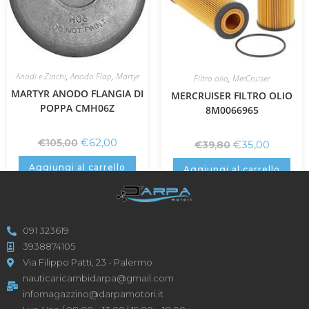
Anodi e Zinchi
,
Anodo Flap
,
Martyr
Filtro olio
,
MerCruiser
MARTYR ANODO FLANGIA DI
MERCRUISER FILTRO OLIO
POPPA CMH06Z
8M0066965
€
62,00
€
105,00
€
35,00
€
39,80
Aggiungi al carrello
Aggiungi al carrello
091 323619
3938874105
Via Filippo Patti, 23 - Palermo
nauticaricambidarpa@gmail.com
infomagazzino@darpamotori.it