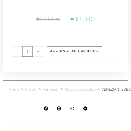
€
111,56
€
65,00
-
+
AGGIUNGI AL CARRELLO
Home
>
Marchi
>
Veneziani
>
Stucco epossidico
>
VENEZIANI SUB