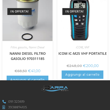
IN OFFERTA!
IN OFFERTA!
Filtro gasolio
,
Nanni Diesel
iCOM
,
VHF
NANNI DIESEL FILTRO
ICOM IC-M25 VHF PORTATILE
GASOLIO 970311185
€
200,00
€
248,00
€
41,00
€
68,50
Aggiungi al carrello
Aggiungi al carrello
091 323619
3938874105