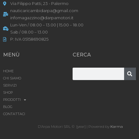
Via Filippo Patti, 23 - Palermo
nauticaricambidarpa@gmail.com
infomagazzino@darpamotori.it
Lun-Ven / 08.00 – 13.00 | 15.00 – 18.00
Sab / 08.00 – 13.00
P: IVA 05158690825
MENÙ
CERCA
HOME
CHI SIAMO
SERVIZI
SHOP
PRODOTTI
BLOG
CONTATTACI
D’Arpa Motori SRL © [year] | Powered by
Karma