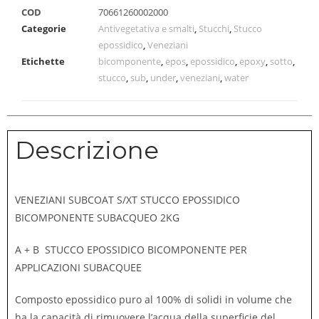
COD
70661260002000
Categorie
Antivegetativa e smalti
,
Stucchi
,
Stucco
epossidico
,
Veneziani
Etichette
bicomponente
,
epos
,
epossidico
,
epoxy
,
sotto
,
stucco
,
sub
,
under
,
veneziani
,
water
Descrizione
VENEZIANI SUBCOAT S/XT STUCCO EPOSSIDICO
BICOMPONENTE SUBACQUEO 2KG
A + B STUCCO EPOSSIDICO BICOMPONENTE PER
APPLICAZIONI SUBACQUEE
Composto epossidico puro al 100% di solidi in volume che
ha la capacità di rimuovere l’acqua della superficie del