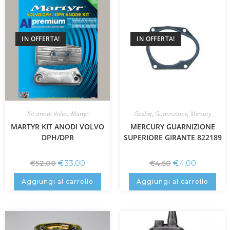
IN OFFERTA!
IN OFFERTA!
Kit anodi Volvo
,
Martyr
Gasket
,
Guarnizione
,
Mercury
MARTYR KIT ANODI VOLVO
MERCURY GUARNIZIONE
DPH/DPR
SUPERIORE GIRANTE 822189
€
33,00
€
4,00
€
52,00
€
4,50
Aggiungi al carrello
Aggiungi al carrello