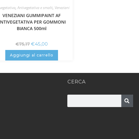
vegetativa
,
Antivegetativa e smalti
,
Veneziani
VENEZIANI GUMMIPAINT AF
NTIVEGETATIVA PER GOMMONI
BIANCA 500ml
€
45,00
€
75,17
Aggiungi al carrello
CERCA