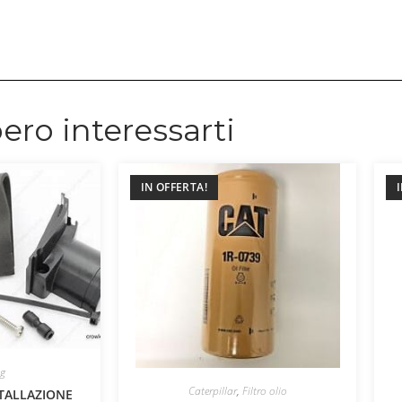
ero interessarti
IN OFFERTA!
ng
Caterpillar
,
Filtro olio
TALLAZIONE