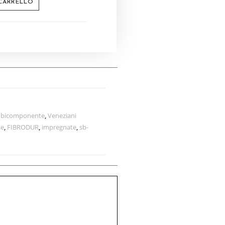
 CARRELLO
 bicomponente
,
Veneziani
te
,
FIBRODUR
,
impregnate
,
sb-