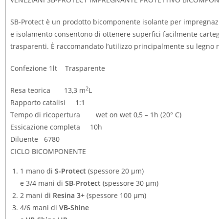
SB-Protect è un prodotto bicomponente isolante per impregnazi
e isolamento consentono di ottenere superfici facilmente cartegg
trasparenti. È raccomandato l’utilizzo principalmente su legno
Confezione 1lt Trasparente
2
Resa teorica
13,3 m
L
Rapporto catalisi
1:1
Tempo di ricopertura
wet on wet 0,5 – 1h (20° C)
Essicazione completa
10h
Diluente
6780
CICLO BICOMPONENTE
1 mano di
S-Protect
(spessore 20 μm)
e 3/4 mani di
SB-Protect
(spessore 30 μm)
2 mani di
Resina 3+
(spessore 100 μm)
4/6 mani di
VB-Shine