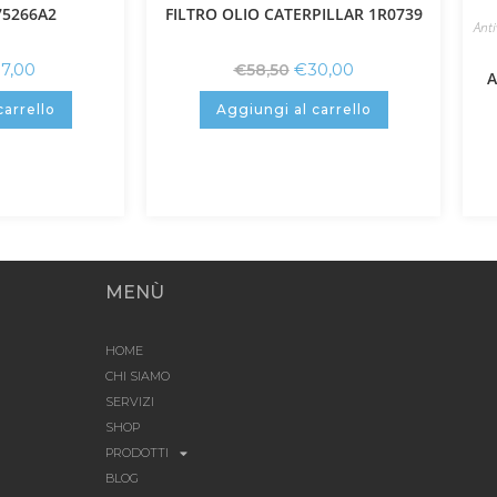
75266A2
FILTRO OLIO CATERPILLAR 1R0739
Anti
17,00
€
30,00
€
58,50
A
carrello
Aggiungi al carrello
MENÙ
HOME
CHI SIAMO
SERVIZI
SHOP
PRODOTTI
BLOG