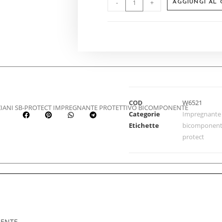
-
+
AGGIUNGI AL
COD
W6521
IANI SB-PROTECT IMPREGNANTE PROTETTIVO BICOMPONENTE
Categorie
Impregnante
Etichette
bicomponen
protect
NENTE