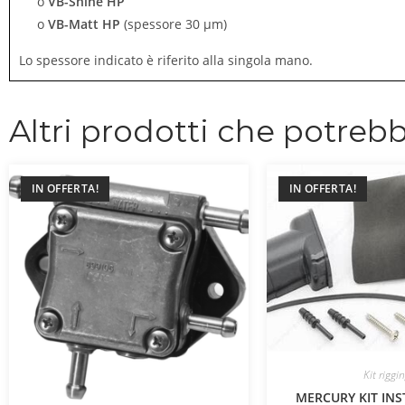
o
VB-Shine HP
o
VB-Matt HP
(spessore 30 μm)
Lo spessore indicato è riferito alla singola mano.
Altri prodotti che potrebb
IN OFFERTA!
IN OFFERTA!
Kit riggi
MERCURY KIT INS