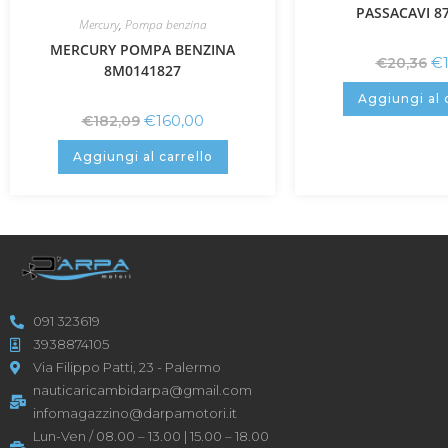
PASSACAVI 8
Mercury
,
Pompa benzina
MERCURY POMPA BENZINA
€
€
20,36
8M0141827
Aggiungi al 
€
160,00
€
182,09
Aggiungi al carrello
091 323619
3938874105
Via Filippo Patti, 23 - Palermo
nauticaricambidarpa@gmail.com
infomagazzino@darpamotori.it
Lun-Ven / 08.00 – 13.00 | 15.00 – 18.00