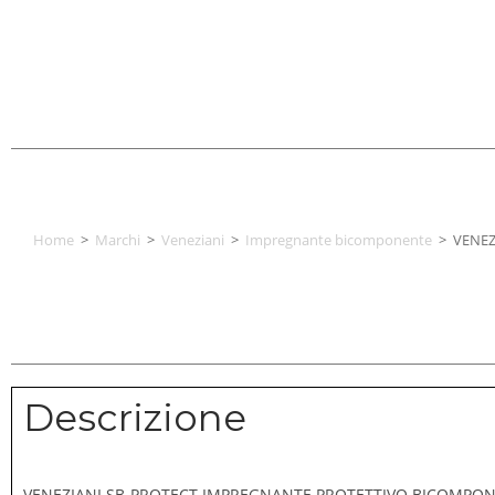
Home
>
Marchi
>
Veneziani
>
Impregnante bicomponente
>
VENEZ
Descrizione
VENEZIANI SB-PROTECT IMPREGNANTE PROTETTIVO BICOMPO