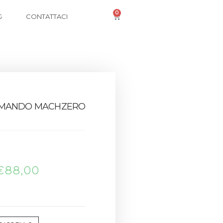
0
G
CONTATTACI
OMANDO MACHZERO
€
88,00