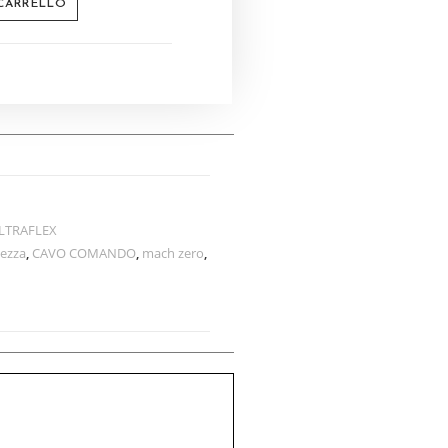
 CARRELLO
LTRAFLEX
lezza
,
CAVO COMANDO
,
mach zero
,