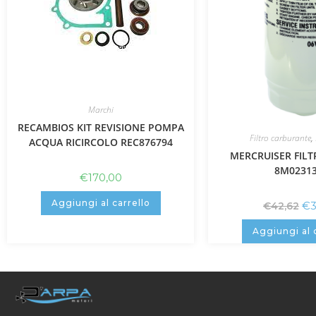
Marchi
RECAMBIOS KIT REVISIONE POMPA
Filtro carburante
,
ACQUA RICIRCOLO REC876794
MERCRUISER FILT
8M0231
€
170,00
Aggiungi al carrello
€
€
42,62
Aggiungi al 