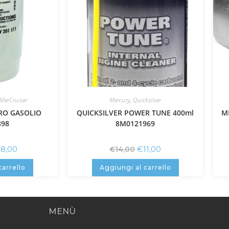
MerCruiser
Mercury
,
Quicksilver
RO GASOLIO
QUICKSILVER POWER TUNE 400ml
M
398
8M0121969
38,00
€
11,00
€
14,00
carrello
Aggiungi al carrello
MENÙ