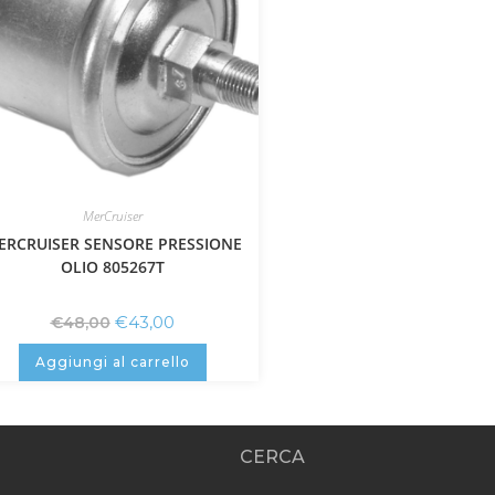
MerCruiser
ERCRUISER SENSORE PRESSIONE
OLIO 805267T
€
43,00
€
48,00
Aggiungi al carrello
CERCA