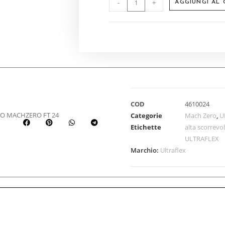
-
+
AGGIUNGI AL
COD
4610024
O MACHZERO FT 24
Categorie
Mach Zero
,
U
Etichette
alta scorrevo
ULTRAFLEX
Marchio:
Ultraflex