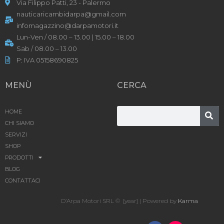
Via Filippo Patti, 23 - Palermo
nauticaricambidarpa@gmail.com
infomagazzino@darpamotori.it
Lun-Ven / 08.00 – 13.00 | 15.00 – 18.00
Sab / 08.00 – 13.00
P: IVA 05158690825
MENÙ
CERCA
HOME
CHI SIAMO
SERVIZI
SHOP
PRODOTTI
BLOG
CONTATTACI
D’Arpa Motori SRL © [year] | Powered by
Karma