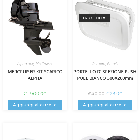
IN OFFERTA!
Alpha one
,
MerCruiser
Osculati
,
Portelli
MERCRUISER KIT SCARICO
PORTELLO D’ISPEZIONE PUSH
ALPHA
PULL BIANCO 380X280mm
€
1.900,00
€
23,00
€
40,00
Aggiungi al carrello
Aggiungi al carrello