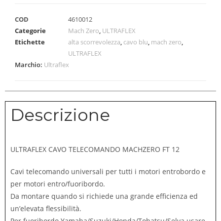
COD
4610012
Categorie
Mach Zero
,
ULTRAFLEX
Etichette
alta scorrevolezza
,
cavo blu
,
mach zero
,
ULTRAFLEX
Marchio:
Ultraflex
Descrizione
ULTRAFLEX CAVO TELECOMANDO MACHZERO FT 12
Cavi telecomando universali per tutti i motori entrobordo e
per motori entro/fuoribordo.
Da montare quando si richiede una grande efficienza ed
un’elevata flessibilità.
Per fuoribordo Yamaha/Suzuki/Honda/Tohatsu/Selva usare