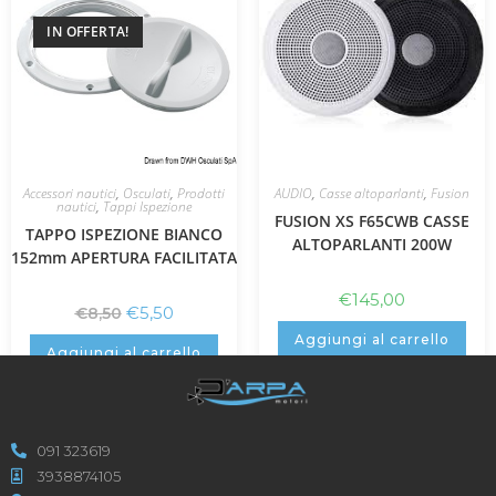
IN OFFERTA!
Accessori nautici
,
Osculati
,
Prodotti
AUDIO
,
Casse altoparlanti
,
Fusion
nautici
,
Tappi Ispezione
FUSION XS F65CWB CASSE
TAPPO ISPEZIONE BIANCO
ALTOPARLANTI 200W
152mm APERTURA FACILITATA
€
145,00
€
5,50
€
8,50
Aggiungi al carrello
Aggiungi al carrello
091 323619
3938874105