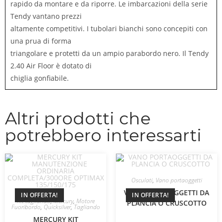
rapido da montare e da riporre. Le imbarcazioni della serie
Tendy vantano prezzi
altamente competitivi. I tubolari bianchi sono concepiti con
una prua di forma
triangolare e protetti da un ampio parabordo nero. Il Tendy
2.40 Air Floor è dotato di
chiglia gonfiabile.
Altri prodotti che
potrebbero interessarti
Osculati
,
Vano portaoggetti
VANO PORTAOGGETTI DA
IN OFFERTA!
IN OFFERTA!
Kit tagliando
,
Mercury
,
Motore
PLANCIA O CRUSCOTTO
Fuoribordo
,
Quicksilver
,
Tagliando
MERCURY KIT