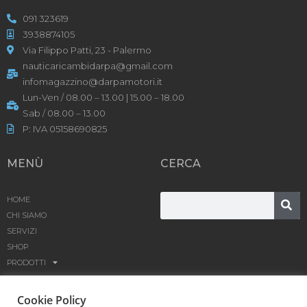
091 323619
3938874105
Via Filippo Patti, 23 - Palermo
nauticaricambidarpa@gmail.com
infomagazzino@darpamotori.it
Lun-Ven / 08.00 – 13.00 | 15.00 – 18.00
Sab / 08.00 – 13.00
P: IVA 05158690825
MENÙ
CERCA
HOME
CHI SIAMO
SERVIZI
SHOP
PRODOTTI
BLOG
CONTATTACI
Cookie Policy