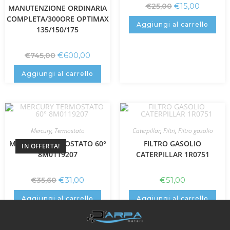
€
15,00
€
25,00
MANUTENZIONE ORDINARIA
COMPLETA/300ORE OPTIMAX
Aggiungi al carrello
135/150/175
€
600,00
€
745,00
Aggiungi al carrello
Mercury
,
Termostato
Caterpillar
,
Filtri
,
Filtro gasolio
MERCURY TERMOSTATO 60°
FILTRO GASOLIO
IN OFFERTA!
8M0119207
CATERPILLAR 1R0751
€
31,00
€
51,00
€
35,60
Aggiungi al carrello
Aggiungi al carrello