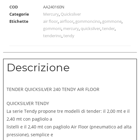
COD
AA240160N
Categorie
Mercury
,
Quicksilver
Etichette
air floor
,
airfloor
,
gommoncino
,
gommone
,
gommoni
,
mercury
,
quicksilver
,
tender
,
tenderino
,
tendy
Descrizione
TENDER QUICKSILVER 240 TENDY AIR FLOOR
QUICKSILVER TENDY
La serie Tendy propone tre modelli di tender: il 2,00 mt e il
2,40 mt con pagliolo a
listelli e il 2,40 mt con pagliolo Air Floor (pneumatico ad alta
pressione), semplice e