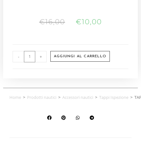
€
16,00
€
10,00
-
+
AGGIUNGI AL CARRELLO
Home
>
Prodotti nautici
>
Accessori nautici
>
Tappi Ispezione
>
TA