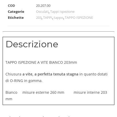
COD
20.207.00
Categorie
Osculati
,
Tappi Ispezione
Etichette
203
,
TAPPI
,
tappo
,
TAPPO ISPEZIONE
Descrizione
TAPPO ISPEZIONE A VITE BIANCO 203mm
Chiusura
a vite, a perfetta tenuta stagna
in quanto dotati
di O-RING in gomma.
Bianco misure esterne 260 mm misure interne 203
mm