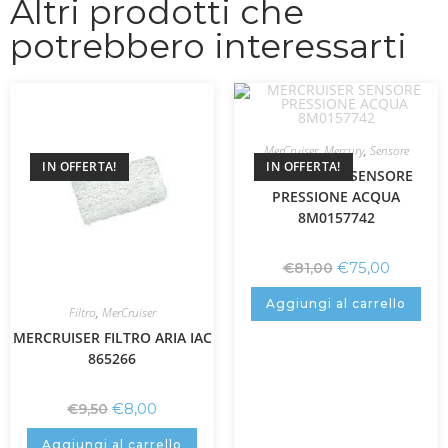
Altri prodotti che
potrebbero interessarti
MerCruiser
,
Mercury
,
Sensore
IN OFFERTA!
IN OFFERTA!
MERCRUISER SENSORE
PRESSIONE ACQUA
8M0157742
€
75,00
€
81,00
Aggiungi al carrello
Filtro
,
MerCruiser
MERCRUISER FILTRO ARIA IAC
865266
€
8,00
€
9,50
Aggiungi al carrello