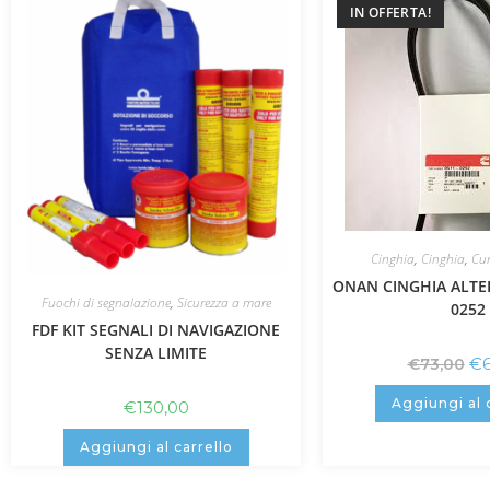
IN OFFERTA!
Cinghia
,
Cinghia
,
Cu
ONAN CINGHIA ALTE
Fuochi di segnalazione
,
Sicurezza a mare
0252
FDF KIT SEGNALI DI NAVIGAZIONE
SENZA LIMITE
€
€
73,00
Aggiungi al 
€
130,00
Aggiungi al carrello