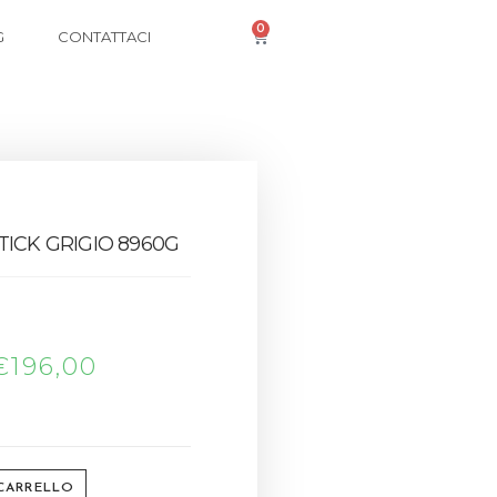
0
G
CONTATTACI
TICK GRIGIO 8960G
€
196,00
 CARRELLO