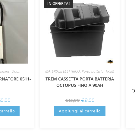
IN OFFERTA!
mmins
,
Onan
MATERIALE ELETTRICO
,
Porta batteria
,
TREM
RNATORE 0511-
TREM CASSETTA PORTA BATTERIA
OCTOPUS FINO A 90AH
F
60,00
€
8,00
€
13,00
carrello
Aggiungi al carrello