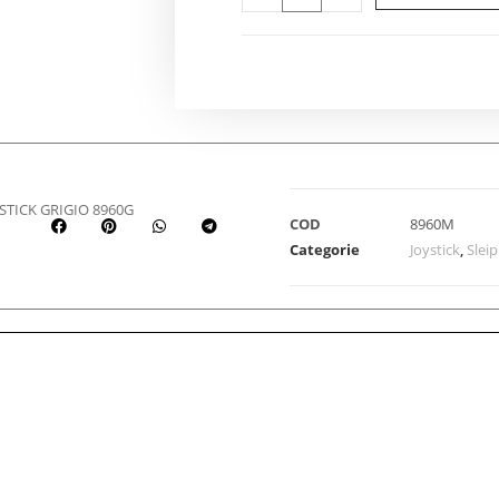
STICK GRIGIO 8960G
COD
8960M
Categorie
Joystick
,
Slei