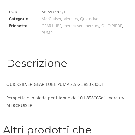
COD
MC850730Q1
Categorie
MerCruiser
,
Mercury
,
Quicksilver
Etichette
GEAR LUBE
,
mercruiser
,
mercury
,
OLIO PIEDE
,
PUMP
Descrizione
QUICKSILVER GEAR LUBE PUMP 2.5 GL 850730Q1
Pompetta olio piede per bidone da 10lt 858065q1 mercury
MERCRUISER
Altri prodotti che