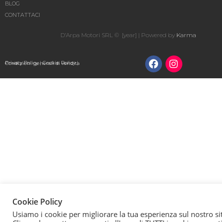
BLOG
CONTATTACI
D’Arpa Motori SRL © [year] | Powered by
Karma
Privacy Policy
|
Cookie Policy
|
Condizioni generali di vendita
Cookie Policy
Usiamo i cookie per migliorare la tua esperienza sul nostro si