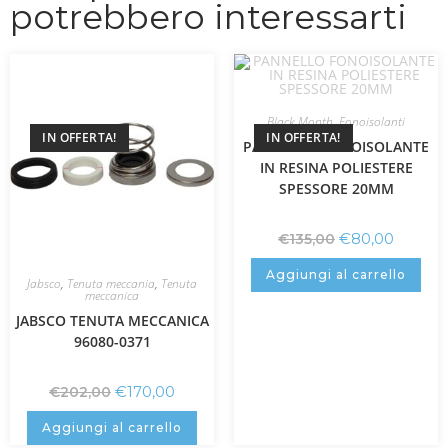
potrebbero interessarti
Black Month
,
Fonoisolanti
IN OFFERTA!
IN OFFERTA!
PANNELLO FONOISOLANTE
IN RESINA POLIESTERE
SPESSORE 20MM
€
80,00
€
135,00
Aggiungi al carrello
Jabsco
,
Tenuta meccania
,
Tenuta
meccanica
JABSCO TENUTA MECCANICA
96080-0371
€
170,00
€
202,00
Aggiungi al carrello