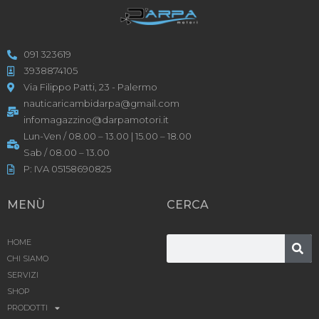
091 323619
3938874105
Via Filippo Patti, 23 - Palermo
nauticaricambidarpa@gmail.com
infomagazzino@darpamotori.it
Lun-Ven / 08.00 – 13.00 | 15.00 – 18.00
Sab / 08.00 – 13.00
P: IVA 05158690825
MENÙ
CERCA
HOME
CHI SIAMO
SERVIZI
SHOP
PRODOTTI