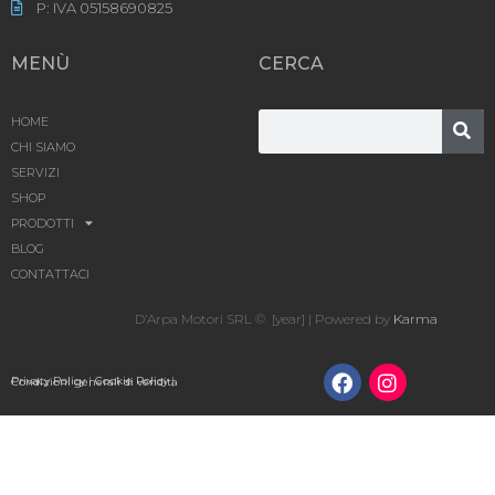
P: IVA 05158690825
MENÙ
CERCA
HOME
CHI SIAMO
SERVIZI
SHOP
PRODOTTI
BLOG
CONTATTACI
D’Arpa Motori SRL © [year] | Powered by
Karma
Privacy Policy
|
Cookie Policy
|
Condizioni generali di vendita