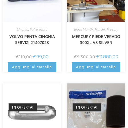
Cinghia
,
Volvo penta
Black Month
,
Marchi
,
Mercury
VOLVO PENTA CINGHIA
MERCURY PIEDE VERADO
SERVIZI 21407028
300XL V8 SILVER
€
99,00
€
3.880,00
€
110,00
€
9.300,00
Aggiungi al carrello
Aggiungi al carrello
IN OFFERTA!
IN OFFERTA!