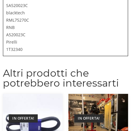
SA520023C
blacktech
RML75270C
RNB
A520023C
Pirelli
1T32340
Altri prodotti che
potrebbero interessarti
IN OFFERTA!
IN OFFERTA!