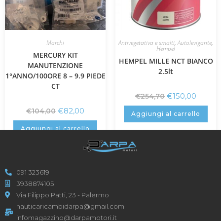
Marchi
Antivegetativa e smalti
,
Autolevigante
,
Hempel
MERCURY KIT
HEMPEL MILLE NCT BIANCO
MANUTENZIONE
2.5lt
1°ANNO/100ORE 8 – 9.9 PIEDE
CT
€
150,00
€
254,70
€
82,00
€
104,00
Aggiungi al carrello
Aggiungi al carrello
091 323619
3938874105
Via Filippo Patti, 23 - Palermo
nauticaricambidarpa@gmail.com
infomagazzino@darpamotori.it