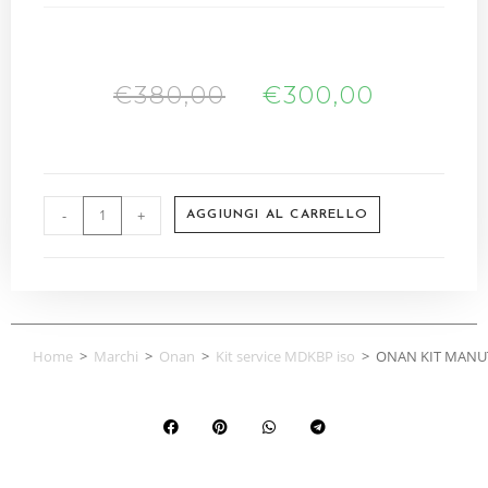
€
380,00
€
300,00
-
+
AGGIUNGI AL CARRELLO
Home
>
Marchi
>
Onan
>
Kit service MDKBP iso
>
ONAN KIT MANU