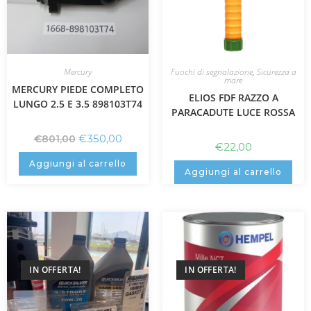
Mercury
Fuochi di segnalazione
,
Sicurezza a
mare
MERCURY PIEDE COMPLETO
ELIOS FDF RAZZO A
LUNGO 2.5 E 3.5 898103T74
PARACADUTE LUCE ROSSA
€
350,00
€
801,00
€
22,00
Aggiungi al carrello
Aggiungi al carrello
IN OFFERTA!
IN OFFERTA!