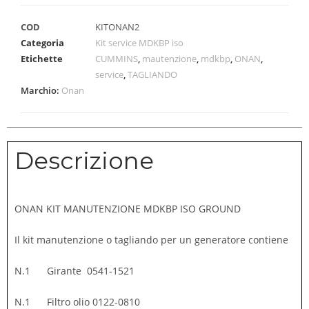
COD
KITONAN2
Categoria
Kit service MDKBP iso
Etichette
CUMMINS
,
mautenzione
,
mdkbp
,
ONAN
,
service
,
TAGLIANDO
Marchio:
Onan
Descrizione
ONAN KIT MANUTENZIONE MDKBP ISO GROUND
Il kit manutenzione o tagliando per un generatore contiene
N.1 Girante 0541-1521
N.1 Filtro olio 0122-0810