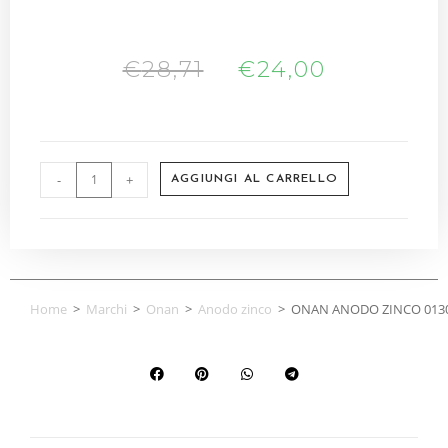
€
28,71
€
24,00
-
+
AGGIUNGI AL CARRELLO
Home
>
Marchi
>
Onan
>
Anodo zinco
>
ONAN ANODO ZINCO 0130