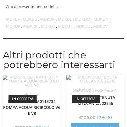
Zinco presente nei modelli:
MDKBF
,
MDKBG
,
MDKDK
,
MDKDL
,
MDKDM
,
MDKDN
,
MDKDP
,
MDKDR
,
MDKDS
,
MDKDT
,
MDKDU
,
MDKDV
Altri prodotti che
potrebbero interessarti
SHERWOOD
,
Tenuta meccania
MerCruiser
SHERWOOD TENUTA
IN OFFERTA!
IN OFFERTA!
MERCRUISER 8M0113734
MECCANICA 22546
POMPA ACQUA RICIRCOLO V6
E V8
€
95,00
€
109,00