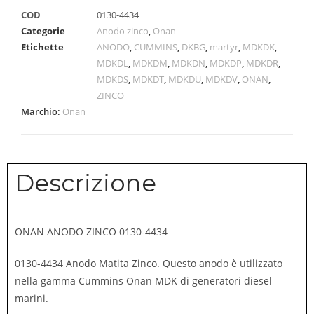
COD
0130-4434
Categorie
Anodo zinco
,
Onan
Etichette
ANODO
,
CUMMINS
,
DKBG
,
martyr
,
MDKDK
,
MDKDL
,
MDKDM
,
MDKDN
,
MDKDP
,
MDKDR
,
MDKDS
,
MDKDT
,
MDKDU
,
MDKDV
,
ONAN
,
ZINCO
Marchio:
Onan
Descrizione
ONAN ANODO ZINCO 0130-4434
0130-4434 Anodo Matita Zinco.
Questo anodo è utilizzato
nella gamma Cummins Onan MDK di generatori diesel
marini.