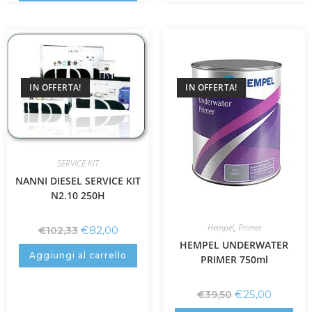
IN OFFERTA!
IN OFFERTA!
SERVICE KIT
NANNI DIESEL SERVICE KIT
N2.10 250H
Hempel
,
Primer
€
82,00
€
102,33
HEMPEL UNDERWATER
Aggiungi al carrello
PRIMER 750ml
€
25,00
€
39,50