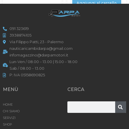
Aggiungi al carrello
091 323619
3938874105
Via Filippo Patti, 23 - Palermo
nauticaricambidarpa@gmail.com
infomagazzino@darpamotori.it
Lun-Ven / 08.00 – 13.00 | 15.00 – 18.00
Sab / 08.00 – 13.00
P: IVA 05158690825
MENÙ
CERCA
HOME
CHI SIAMO
SERVIZI
SHOP