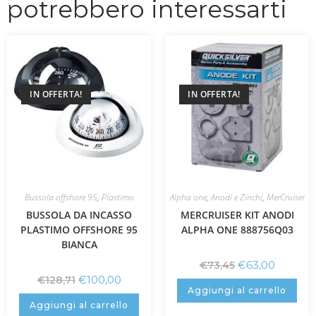
potrebbero interessarti
IN OFFERTA!
IN OFFERTA!
Bussola offshore 95
,
Plastimo
Alpha one
,
Anodi e Zinchi
,
MerCruiser
BUSSOLA DA INCASSO
MERCRUISER KIT ANODI
PLASTIMO OFFSHORE 95
ALPHA ONE 888756Q03
BIANCA
€
63,00
€
73,45
€
100,00
€
128,71
Aggiungi al carrello
Aggiungi al carrello