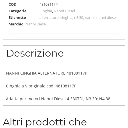
COD
48108117P
Categorie
Cinghia
,
Nanni Diesel
Etichette
alternatore
,
cinghia
,
n3.30
,
nanni
,
nanni diesel
Marchio:
Nanni Diesel
Descrizione
NANNI CINGHIA ALTERNATORE 48108117P
Cinghia a V originale cod. 48108117P
Adatta per motori Nanni Diesel 4.330TDI; N3.30; N4.38
Altri prodotti che