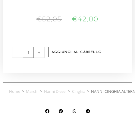
€
52,05
€
42,00
-
+
AGGIUNGI AL CARRELLO
Home
>
Marchi
>
Nanni Diesel
>
Cinghia
>
NANNI CINGHIA ALTERN