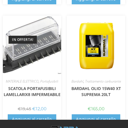
IN OFFERTA!
MATERIALE ELETTRICO
,
Portafusibili
Bardahl
,
Trattamento carburante
SCATOLA PORTAFUSIBILI
BARDAHL OLIO 15W40 XT
LAMELLARIX8 IMPERMEABILE
SUPREMA 20LT
€
12,00
€
165,00
€
19,45
Aggiungi al carrello
Aggiungi al carrello