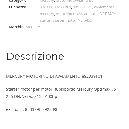
Categorie
Mercury
,
Motorino avviamento
Etichette
892339
,
892339t01
,
8m0060569
,
avviamento
,
mercury
,
motorino di avviamento
,
OPTIMAX
,
starter
,
starter motor
,
VERADO
Marchio:
Mercury
Descrizione
MERCURY MOTORINO DI AVVIAMENTO 892339T01
Starter motor per motori fuoribordo Mercury Optimax 75-
225 DFI, Verado 135-400hp
ex codici: 853329t, 892339t