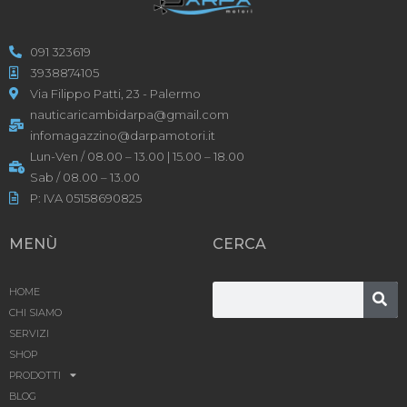
091 323619
3938874105
Via Filippo Patti, 23 - Palermo
nauticaricambidarpa@gmail.com
infomagazzino@darpamotori.it
Lun-Ven / 08.00 – 13.00 | 15.00 – 18.00
Sab / 08.00 – 13.00
P: IVA 05158690825
MENÙ
CERCA
HOME
CHI SIAMO
SERVIZI
SHOP
PRODOTTI
BLOG