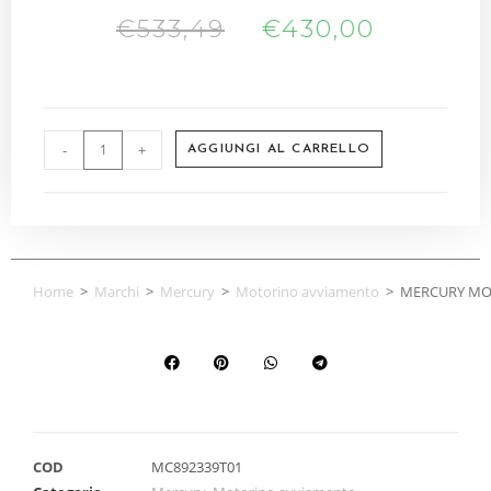
€
533,49
€
430,00
-
+
AGGIUNGI AL CARRELLO
Home
>
Marchi
>
Mercury
>
Motorino avviamento
>
MERCURY MOT
COD
MC892339T01