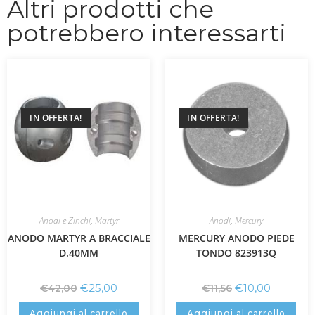
Altri prodotti che
potrebbero interessarti
IN OFFERTA!
IN OFFERTA!
Anodi e Zinchi
,
Martyr
Anodi
,
Mercury
ANODO MARTYR A BRACCIALE
MERCURY ANODO PIEDE
D.40MM
TONDO 823913Q
€
25,00
€
10,00
€
42,00
€
11,56
Aggiungi al carrello
Aggiungi al carrello