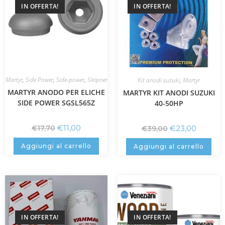
IN OFFERTA!
IN OFFERTA!
Martyr
,
Side Power
,
Side-power
,
Sleipner
Kit anodi suzuki
,
Martyr
MARTYR ANODO PER ELICHE
MARTYR KIT ANODI SUZUKI
SIDE POWER SGSL565Z
40-50HP
€
11,00
€
23,00
€
17,70
€
39,00
Aggiungi al carrello
Aggiungi al carrello
IN OFFERTA!
IN OFFERTA!