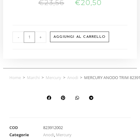
€
23,56
€
20,50
-
+
AGGIUNGI AL CARRELLO
Home
>
Marchi
>
Mercury
>
Anodi
>
MERCURY ANODO TRIM 8239
COD
823912002
Categorie
Anodi
,
Mercury