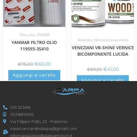
Filtro olio
,
YANMAR
Veneziani
,
Vernice bicomponente
YANMAR FILTRO OLIO
VENEZIANI VB-SHINE VERNICE
119593-35410
BICOMPONENTE LUCIDA
€
60,00
€
75,00
€
41,00
€
69,50
Aggiungi al carrello
Aggiungi al carrello
091 323619
3938874105
Via Filippo Patti, 23 - Palermo
nauticaricambidarpa@gmail.com
infomagazzino@darpamotori.it