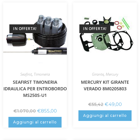
IN OFFERTA!
IN OFFERTA!
Seafirst
,
Timoneria
Girante
,
Mercury
SEAFIRST TIMONERIA
MERCURY KIT GIRANTE
IDRAULICA PER ENTROBORDO
VERADO 8M0205803
MS250S-U1
€
49,00
€
55,42
€
855,00
€
1.070,00
Aggiungi al carrello
Aggiungi al carrello