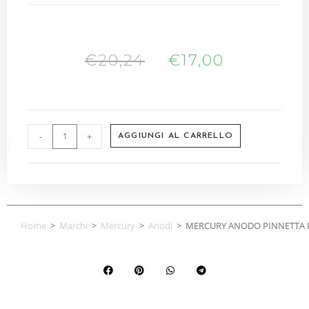
€
20,24
€
17,00
-
+
AGGIUNGI AL CARRELLO
Home
>
Marchi
>
Mercury
>
Anodi
>
MERCURY ANODO PINNETTA P