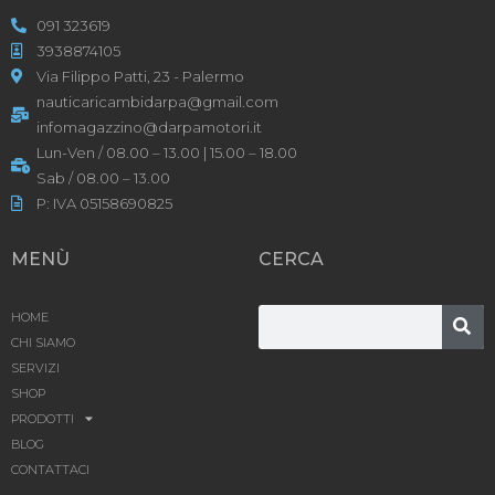
091 323619
3938874105
Via Filippo Patti, 23 - Palermo
nauticaricambidarpa@gmail.com
infomagazzino@darpamotori.it
Lun-Ven / 08.00 – 13.00 | 15.00 – 18.00
Sab / 08.00 – 13.00
P: IVA 05158690825
MENÙ
CERCA
HOME
CHI SIAMO
SERVIZI
SHOP
PRODOTTI
BLOG
CONTATTACI