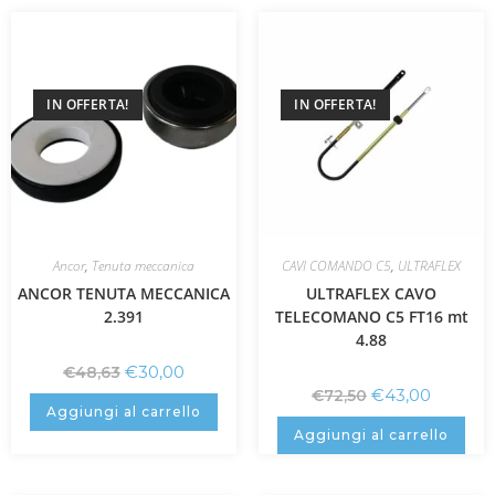
IN OFFERTA!
IN OFFERTA!
Ancor
,
Tenuta meccanica
CAVI COMANDO C5
,
ULTRAFLEX
ANCOR TENUTA MECCANICA
ULTRAFLEX CAVO
2.391
TELECOMANO C5 FT16 mt
4.88
€
30,00
€
48,63
€
43,00
€
72,50
Aggiungi al carrello
Aggiungi al carrello