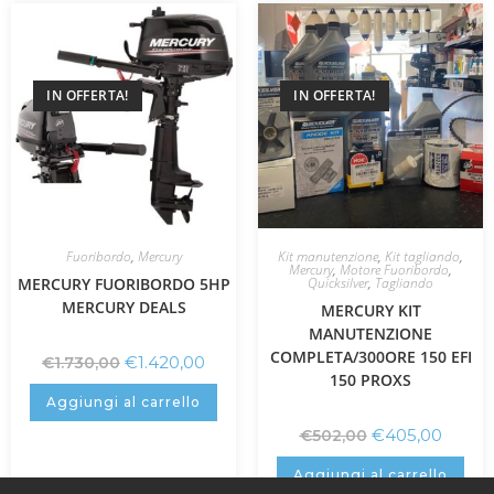
IN OFFERTA!
IN OFFERTA!
Fuoribordo
,
Mercury
Kit manutenzione
,
Kit tagliando
,
Mercury
,
Motore Fuoribordo
,
MERCURY FUORIBORDO 5HP
Quicksilver
,
Tagliando
MERCURY DEALS
MERCURY KIT
MANUTENZIONE
COMPLETA/300ORE 150 EFI
€
1.420,00
€
1.730,00
150 PROXS
Aggiungi al carrello
€
405,00
€
502,00
Aggiungi al carrello