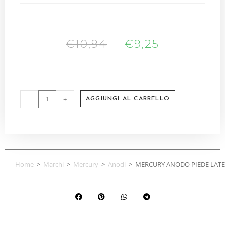
€
10,94
€
9,25
-
+
AGGIUNGI AL CARRELLO
Home
>
Marchi
>
Mercury
>
Anodi
>
MERCURY ANODO PIEDE LATE