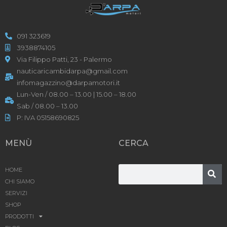
091 323619
3938874105
Via Filippo Patti, 23 - Palermo
nauticaricambidarpa@gmail.com
infomagazzino@darpamotori.it
Lun-Ven / 08.00 – 13.00 | 15.00 – 18.00
Sab / 08.00 – 13.00
P: IVA 05158690825
MENÙ
CERCA
HOME
CHI SIAMO
SERVIZI
SHOP
PRODOTTI