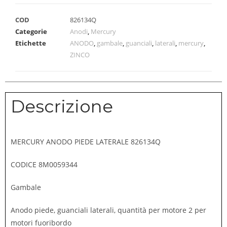
COD
826134Q
Categorie
Anodi
,
Mercury
Etichette
ANODO
,
gambale
,
guanciali
,
laterali
,
mercury
,
ZINCO
Descrizione
MERCURY ANODO PIEDE LATERALE 826134Q
CODICE 8M0059344
Gambale
Anodo piede, guanciali laterali, quantità per motore 2 per
motori fuoribordo