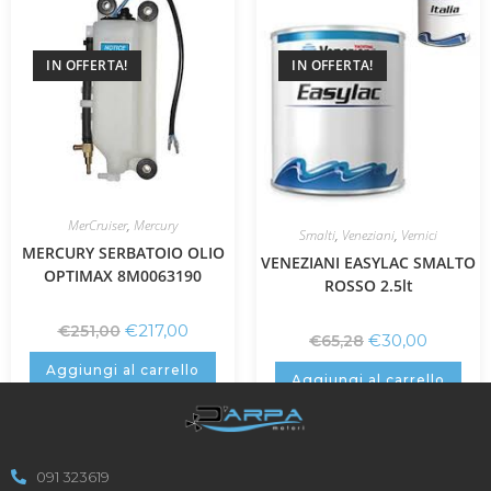
IN OFFERTA!
IN OFFERTA!
MerCruiser
,
Mercury
Smalti
,
Veneziani
,
Vernici
MERCURY SERBATOIO OLIO
VENEZIANI EASYLAC SMALTO
OPTIMAX 8M0063190
ROSSO 2.5lt
€
217,00
€
251,00
€
30,00
€
65,28
Aggiungi al carrello
Aggiungi al carrello
091 323619