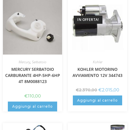
IN OFFERTA!
Mercury
,
Serbatoio
Kohler
MERCURY SERBATOIO
KOHLER MOTORINO
CARBURANTE 4HP-5HP-6HP
AVVIAMENTO 12V 344743
4T 8M0088123
€
2.015,00
€
2.370,00
€
110,00
Aggiungi al carrello
Aggiungi al carrello