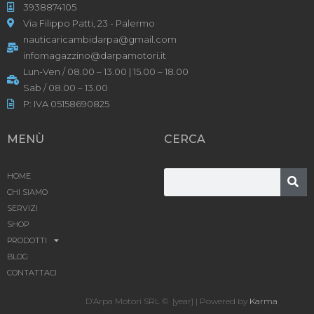
3938874105
Via Filippo Patti, 23 - Palermo
nauticaricambidarpa@gmail.com
infomagazzino@darpamotori.it
Lun-Ven / 08.00 – 13.00 | 15.00 – 18.00
Sab / 08.00 – 13.00
P: IVA 05158690825
MENÙ
CERCA
HOME
CHI SIAMO
SERVIZI
SHOP
PRODOTTI
BLOG
CONTATTACI
D’Arpa Motori SRL © [year] | Powered by
Karma