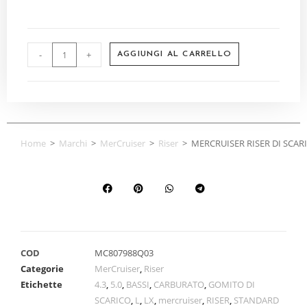
-
+
AGGIUNGI AL CARRELLO
Home
>
Marchi
>
MerCruiser
>
Riser
>
MERCRUISER RISER DI SCA
COD
MC807988Q03
Categorie
MerCruiser
,
Riser
Etichette
4.3
,
5.0
,
BASSI
,
CARBURATO
,
GOMITO DI
SCARICO
,
L
,
LX
,
mercruiser
,
RISER
,
STANDARD