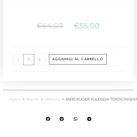
€
64,07
€
55,00
-
+
AGGIUNGI AL CARRELLO
Home
>
Marchi
>
Mercury
>
MERCRUISER PULEGGIA TENDICINGHIA