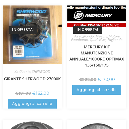
IN OFFERTA!
IN OFFERTA!
Kit tagliando
,
Mercury
,
Motore
Fuoribordo
,
Quicksilver
,
Tagliando
MERCURY KIT
MANUTENZIONE
ANNUALE/100ORE OPTIMAX
135/150/175
Kit Girante
,
SHERWOOD
GIRANTE SHERWOOD 27000K
€
170,00
€
222,00
Aggiungi al carrello
€
162,00
€
191,00
Aggiungi al carrello