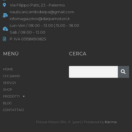
Via Filippo Patti, 23 - Palermo
nauticaricambidarpa@gmail.com
infomagazzino@darpamotori.it
Lun-Ven / 08.00 – 13.00 | 15.00 – 18.00
Sab / 08.00 – 13.00
P: IVA 05158690825
MENÙ
CERCA
HOME
CHI SIAMO
SERVIZI
SHOP
PRODOTTI
BLOG
CONTATTACI
D’Arpa Motori SRL © [year] | Powered by
Karma