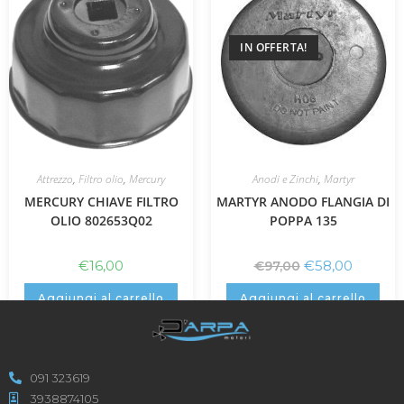
IN OFFERTA!
Attrezzo
,
Filtro olio
,
Mercury
Anodi e Zinchi
,
Martyr
MERCURY CHIAVE FILTRO
MARTYR ANODO FLANGIA DI
OLIO 802653Q02
POPPA 135
€
16,00
€
58,00
€
97,00
Aggiungi al carrello
Aggiungi al carrello
091 323619
3938874105