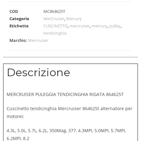
COD
MC864625T
Categorie
MerCruiser
,
Mercury
Etichette
CUSCINETTO
,
mercruiser
,
mercury
,
pulley
,
tendicinghia
Marchio:
Mercruiser
Descrizione
MERCRUISER PULEGGIA TENDICINGHIA RIGATA 864625T
Cuscinetto tendicinghia Mercruiser 864625t alternatore per
motorei:
4.3L, 5.0L, 5.7L, 6.2L, 350Mag, 377, 4.3MPI, 5.0MPI, 5.7MPI,
6.2MPI, 8.2