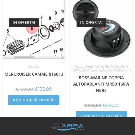
IN OFFERTA!
IN OFFERTA!
Marchi
Altoparlanti 150W
,
ALTOPARLANTI
150W
,
AUDIO
,
Boss
,
Casse altoparlanti
MERCRUISER CAMME 816813
BOSS-MARINE COPPIA
ALTOPARLANTI MR50 150W
€
135,00
€
160,00
NERE
Aggiungi al carrello
€
59,00
€
108,50
Aggiungi al carrello