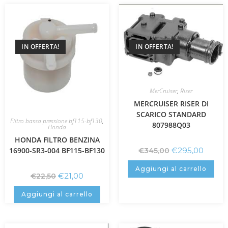
IN OFFERTA!
IN OFFERTA!
MerCruiser
,
Riser
MERCRUISER RISER DI
SCARICO STANDARD
Filtro bassa pressione bf115-bf130
,
807988Q03
Honda
HONDA FILTRO BENZINA
16900-SR3-004 BF115-BF130
€
295,00
€
345,00
Aggiungi al carrello
€
21,00
€
22,50
Aggiungi al carrello