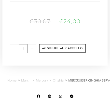
€
30,07
€
24,00
-
+
AGGIUNGI AL CARRELLO
Home
>
Marchi
>
Mercury
>
Cinghia
>
MERCRUISER CINGHIA SERV