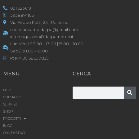
091 323619
3938874105
Via Filippo Patti, 23 - Palermo
nauticaricambidarpa@gmail.com
infomagazzino@darpamotori.it
Lun-Ven / 08.00 – 13.00 | 15.00 – 18.00
Sab / 08.00 – 13.00
P: IVA 05158690825
MENÙ
CERCA
HOME
CHI SIAMO
SERVIZI
SHOP
PRODOTTI
BLOG
CONTATTACI