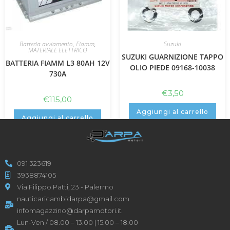
Batteria avviamento
,
Fiamm
,
Suzuki
MATERIALE ELETTRICO
SUZUKI GUARNIZIONE TAPPO
BATTERIA FIAMM L3 80AH 12V
OLIO PIEDE 09168-10038
730A
€
3,50
€
115,00
Aggiungi al carrello
Aggiungi al carrello
091 323619
3938874105
Via Filippo Patti, 23 - Palermo
nauticaricambidarpa@gmail.com
infomagazzino@darpamotori.it
Lun-Ven / 08.00 – 13.00 | 15.00 – 18.00