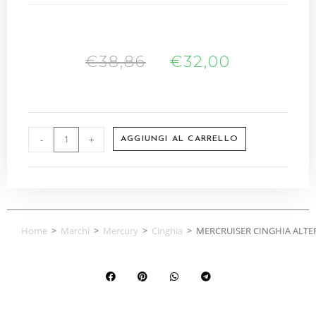
€
38,86
€
32,00
-
+
AGGIUNGI AL CARRELLO
Home
>
Marchi
>
Mercury
>
Cinghia
>
MERCRUISER CINGHIA ALTE