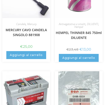
Candele
,
Mercury
Antivegetativa e smalti
,
DILUENTI
,
Hempel
MERCURY CAVO CANDELA
HEMPEL THINNER 845 750ml
SINGOLO 881908
DILUENTE
€
25,00
€
13,00
€
23,48
Aggiungi al carrello
Aggiungi al carrello