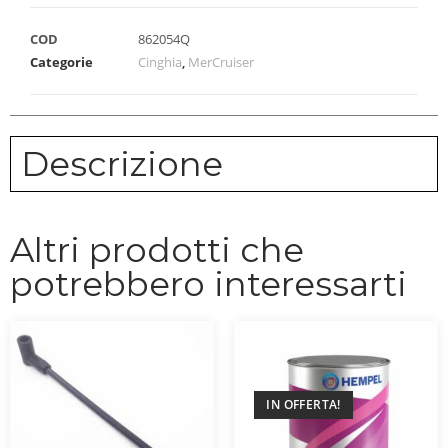
COD
862054Q
Categorie
Cinghia
,
MerCruiser
Descrizione
Altri prodotti che
potrebbero interessarti
IN OFFERTA!