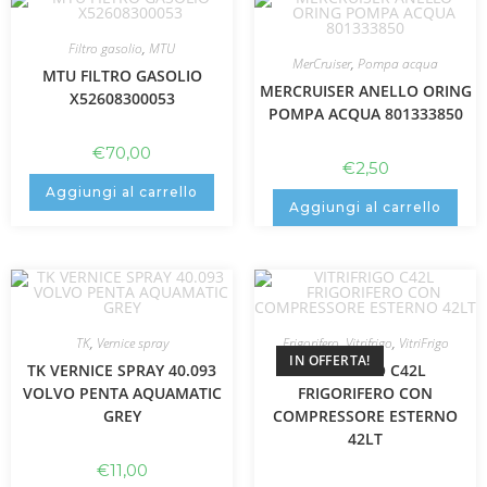
Filtro gasolio
,
MTU
MerCruiser
,
Pompa acqua
MTU FILTRO GASOLIO
MERCRUISER ANELLO ORING
X52608300053
POMPA ACQUA 801333850
€
70,00
€
2,50
Aggiungi al carrello
Aggiungi al carrello
TK
,
Vernice spray
Frigorifero
,
Vitrifrigo
,
VitriFrigo
IN OFFERTA!
TK VERNICE SPRAY 40.093
VITRIFRIGO C42L
VOLVO PENTA AQUAMATIC
FRIGORIFERO CON
GREY
COMPRESSORE ESTERNO
42LT
€
11,00