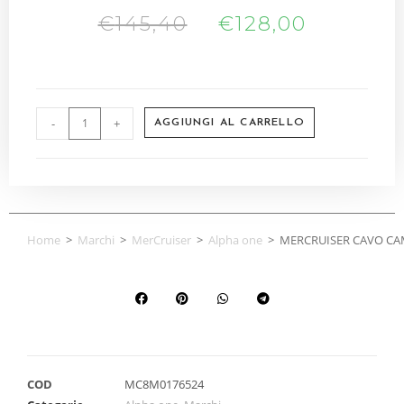
€
145,40
€
128,00
-
+
AGGIUNGI AL CARRELLO
Home
>
Marchi
>
MerCruiser
>
Alpha one
>
MERCRUISER CAVO CA
COD
MC8M0176524