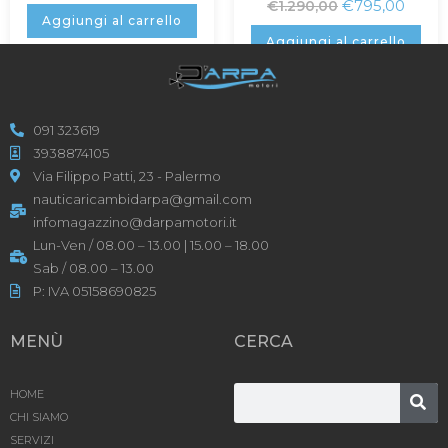
€
795,00
€
1.290,00
Aggiungi al carrello
Aggiungi al carrello
091 323619
3938874105
Via Filippo Patti, 23 - Palermo
nauticaricambidarpa@gmail.com
infomagazzino@darpamotori.it
Lun-Ven / 08.00 – 13.00 | 15.00 – 18.00
Sab / 08.00 – 13.00
P: IVA 05158690825
MENÙ
CERCA
HOME
CHI SIAMO
SERVIZI