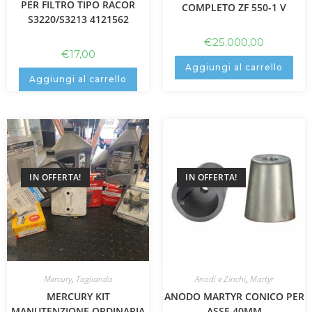
PER FILTRO TIPO RACOR
COMPLETO ZF 550-1 V
S3220/S3213 4121562
€
25.000,00
€
17,00
Aggiungi al carrello
Aggiungi al carrello
IN OFFERTA!
IN OFFERTA!
Mercury
,
Tagliando
Anodi e Zinchi
,
Martyr
MERCURY KIT
ANODO MARTYR CONICO PER
MANUTENZIONE ORDINARIA
ASSE 40MM