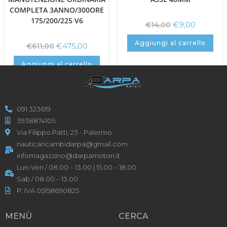
COMPLETA 3ANNO/300ORE
175/200/225 V6
€
9,00
€
14,00
Aggiungi al carrello
€
475,00
€
611,00
Aggiungi al carrello
091 323619
3938874105
Via Filippo Patti, 23 - Palermo
nauticaricambidarpa@gmail.com
infomagazzino@darpamotori.it
Lun-Ven / 08.00 – 13.00 | 15.00 – 18.00
Sab / 08.00 – 13.00
P: IVA 05158690825
MENÙ
CERCA