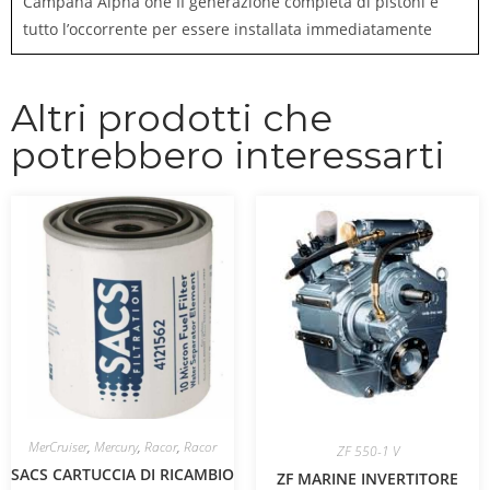
Campana Alpha one II generazione completa di pistoni e
tutto l’occorrente per essere installata immediatamente
Altri prodotti che
potrebbero interessarti
MerCruiser
,
Mercury
,
Racor
,
Racor
ZF 550-1 V
SACS CARTUCCIA DI RICAMBIO
ZF MARINE INVERTITORE