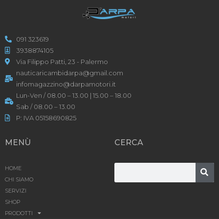
091 323619
3938874105
Via Filippo Patti, 23 - Palermo
nauticaricambidarpa@gmail.com
infomagazzino@darpamotori.it
Lun-Ven / 08.00 – 13.00 | 15.00 – 18.00
Sab / 08.00 – 13.00
P: IVA 05158690825
MENÙ
CERCA
HOME
CHI SIAMO
SERVIZI
SHOP
PRODOTTI