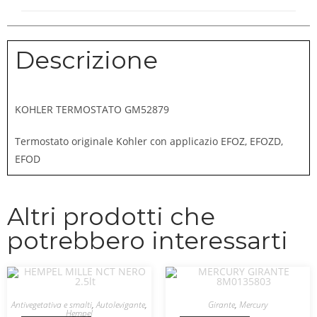
Descrizione
KOHLER TERMOSTATO GM52879
Termostato originale Kohler con applicazio EFOZ, EFOZD,
EFOD
Altri prodotti che
potrebbero interessarti
Antivegetativa e smalti
,
Autolevigante
,
Girante
,
Mercury
Hempel