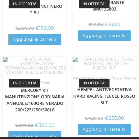
MERCURY GIRANTE
IN OFFERTA!
IN OFFERTA!
HEMPEL MILLE NCT NERO
8M0135803
2.5lt
€
13,00
€
14,94
€
150,00
€
254,70
Aggiungi al carrello
Aggiungi al carrello
Antivegetativa e smalti
,
Hempel
,
Matrice
dura
Mercury
,
Tagliando
IN OFFERTA!
IN OFFERTA!
HEMPEL ANTIVEGETATIVA
MERCURY KIT
HARD RACING TECCEL ROSSO
MANUTENZIONE ORDINARIA
5LT
ANNUALE/100ORE VERADO
200/225/250/300L6
€
255,00
€
427,00
€
300,00
€
377,00
Aggiungi al carrello
Aggiungi al carrello