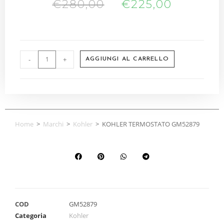
€
280,00
€
225,00
-
+
AGGIUNGI AL CARRELLO
Home
>
Marchi
>
Kohler
>
KOHLER TERMOSTATO GM52879
COD
GM52879
Categoria
Kohler