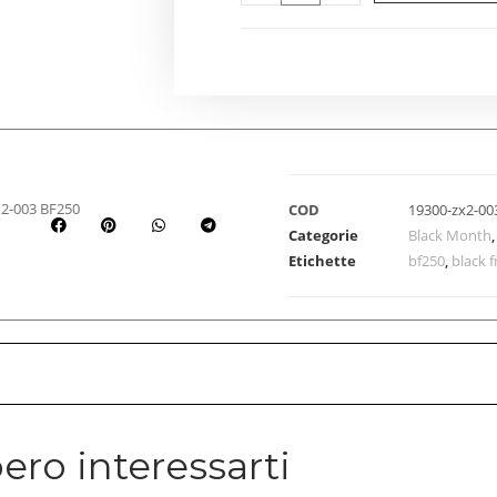
-003 BF250
COD
19300-zx2-00
Categorie
Black Month
Etichette
bf250
,
black f
ero interessarti