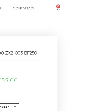
0
G
CONTATTACI
0-ZX2-003 BF250
€
55,00
 CARRELLO