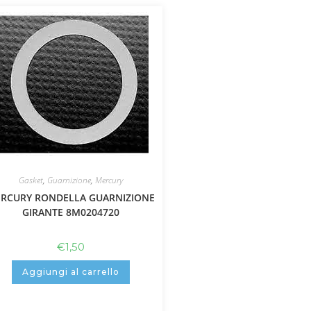
Gasket
,
Guarnizione
,
Mercury
RCURY RONDELLA GUARNIZIONE
GIRANTE 8M0204720
€
1,50
Aggiungi al carrello