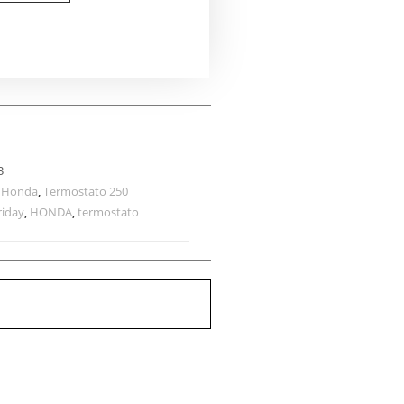
3
,
Honda
,
Termostato 250
riday
,
HONDA
,
termostato