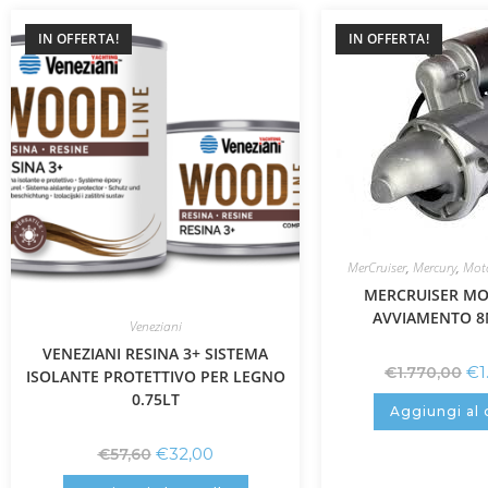
IN OFFERTA!
IN OFFERTA!
MerCruiser
,
Mercury
,
Mot
MERCRUISER MO
AVVIAMENTO 8
Veneziani
VENEZIANI RESINA 3+ SISTEMA
€
1
€
1.770,00
ISOLANTE PROTETTIVO PER LEGNO
0.75LT
Aggiungi al 
€
32,00
€
57,60