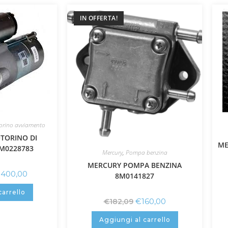
IN OFFERTA!
orino avviamento
TORINO DI
ME
M0228783
Mercury
,
Pompa benzina
MERCURY POMPA BENZINA
.400,00
8M0141827
carrello
€
160,00
€
182,09
Aggiungi al carrello