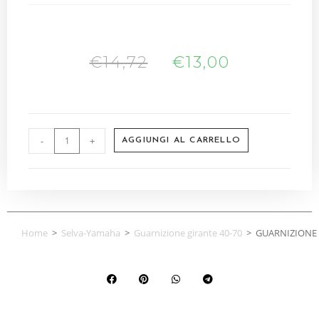
€
14,72
€
13,00
-
+
AGGIUNGI AL CARRELLO
Home
>
Selva-Yamaha
>
Guarnizione girante 40-70
>
GUARNIZIONE 