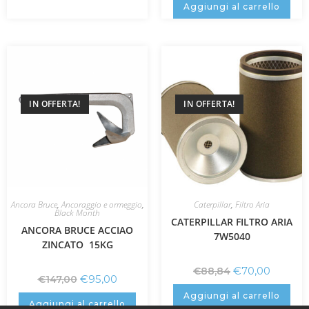
Aggiungi al carrello
IN OFFERTA!
IN OFFERTA!
Ancora Bruce
,
Ancoraggio e ormeggio
,
Caterpillar
,
Filtro Aria
Black Month
CATERPILLAR FILTRO ARIA
ANCORA BRUCE ACCIAO
7W5040
ZINCATO 15KG
€
70,00
€
88,84
€
95,00
€
147,00
Aggiungi al carrello
Aggiungi al carrello