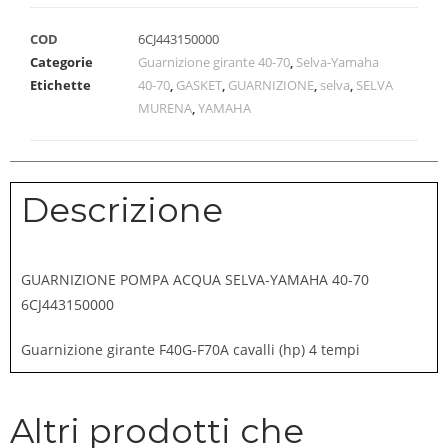
COD
6CJ443150000
Categorie
Guarnizione girante 40-70
,
Selva-Yamaha
Etichette
40-70
,
GASKET
,
GUARNIZIONE
,
selva
,
SELVA
MURENA
,
YAMAHA
Descrizione
GUARNIZIONE POMPA ACQUA SELVA-YAMAHA 40-70
6CJ443150000
Guarnizione girante F40G-F70A cavalli (hp) 4 tempi
Altri prodotti che