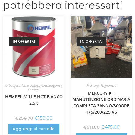
potrebbero interessarti
IN OFFERTA!
IN OFFERTA!
Antivegetativa e smalti
,
Autolevigante
,
Mercury
,
Tagliando
Hempel
MERCURY KIT
HEMPEL MILLE NCT BIANCO
MANUTENZIONE ORDINARIA
2.5lt
COMPLETA 3ANNO/300ORE
175/200/225 V6
€
150,00
€
254,70
€
475,00
€
611,00
Aggiungi al carrello