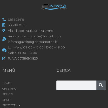
091 323619
3938874105
Via Filippo Patti, 23 - Palermo
nauticaricambidarpa@gmail.com
infomagazzino@darpamotori.it
Lun-Ven / 08.00 – 13.00 | 15.00 – 18.00
Sab / 08.00 – 13.00
P: IVA 05158690825
MENÙ
CERCA
HOME
CHI SIAMO
SERVIZI
SHOP
PRODOTTI