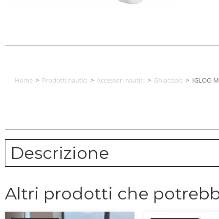
Home
>
Prodotti nautici
>
Accessori nautici
>
Ghiacciaia
>
IGLOO M
Descrizione
Altri prodotti che potrebb