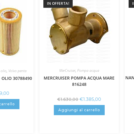
IN OFFERTA!
MerCruiser
,
Pompa acqua
 olio
,
Volvo penta
NAN
MERCRUISER POMPA ACQUA MARE
 OLIO 30788490
816248
9,00
€
1.385,00
€
1.630,00
carrello
Aggiungi al carrello