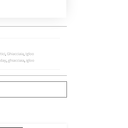
tici
,
Ghiacciaia
,
Igloo
iday
,
ghiacciaia
,
igloo