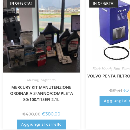
IN OFFERTA!
IN OFFERTA!
Black Month
,
Filtri
,
Filtro
VOLVO PENTA FILTRO
Mercury
,
Tagliando
MERCURY KIT MANUTENZIONE
€
2
€
31,41
ORDINARIA 3°ANNO/COMPLETA
80/100/115EFI 2.1L
Aggiungi al 
€
380,00
€
498,00
Aggiungi al carrello