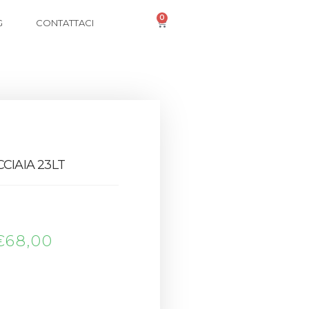
0
G
CONTATTACI
CIAIA 23LT
€
68,00