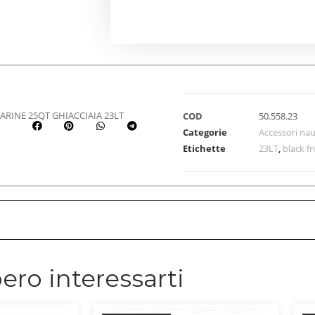
ARINE 25QT GHIACCIAIA 23LT
COD
50.558.23
Categorie
Accessori nau
Etichette
23LT
,
black fr
ero interessarti