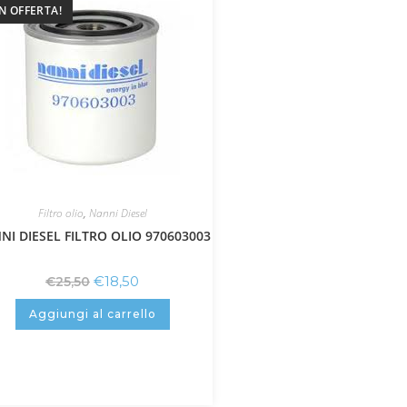
IN OFFERTA!
Filtro olio
,
Nanni Diesel
NI DIESEL FILTRO OLIO 970603003
€
18,50
€
25,50
Aggiungi al carrello