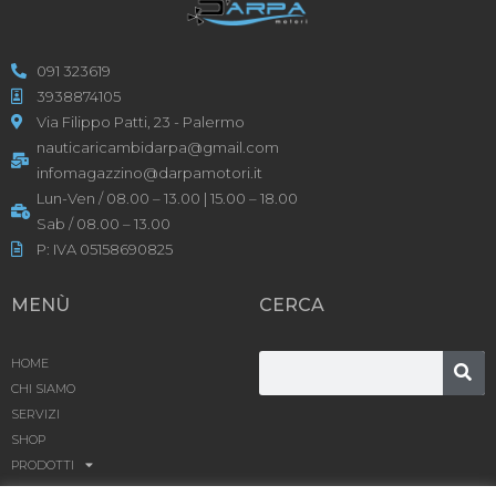
091 323619
3938874105
Via Filippo Patti, 23 - Palermo
nauticaricambidarpa@gmail.com
infomagazzino@darpamotori.it
Lun-Ven / 08.00 – 13.00 | 15.00 – 18.00
Sab / 08.00 – 13.00
P: IVA 05158690825
MENÙ
CERCA
HOME
CHI SIAMO
SERVIZI
SHOP
PRODOTTI
BLOG