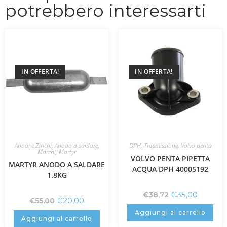
potrebbero interessarti
IN OFFERTA!
IN OFFERTA!
Anodi e Zinchi
,
Anodo a saldare
,
DPH
,
Trasmissione
,
Volvo penta
Marchi
,
Martyr
VOLVO PENTA PIPETTA
MARTYR ANODO A SALDARE
ACQUA DPH 40005192
1.8KG
€
35,00
€
38,72
€
20,00
€
55,00
Aggiungi al carrello
Aggiungi al carrello