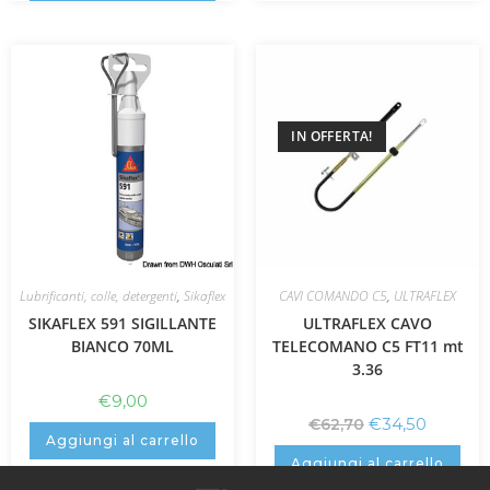
IN OFFERTA!
Lubrificanti, colle, detergenti
,
Sikaflex
CAVI COMANDO C5
,
ULTRAFLEX
SIKAFLEX 591 SIGILLANTE
ULTRAFLEX CAVO
BIANCO 70ML
TELECOMANO C5 FT11 mt
3.36
€
9,00
€
34,50
€
62,70
Aggiungi al carrello
Aggiungi al carrello