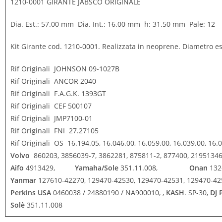
1210-0001 GIRANTE JABSCO ORIGINALE
Dia. Est.: 57.00 mm Dia. Int.: 16.00 mm h: 31.50 mm Pale: 12
Kit Girante cod. 1210-0001. Realizzata in neoprene. Diametro es
Rif Originali JOHNSON 09-1027B
Rif Originali ANCOR 2040
Rif Originali F.A.G.K. 1393GT
Rif Originali CEF 500107
Rif Originali JMP7100-01
Rif Originali FNI 27.27105
Rif Originali OS 16.194.05, 16.046.00, 16.059.00, 16.039.00, 16.
Volvo
860203, 3856039-7, 3862281, 875811-2, 877400, 21951346,
Aifo
4913429,
Yamaha/Sole
351.11.008,
Onan
13
Yanmar
127610-42270, 129470-42530, 129470-42531, 129470-42
P
erkins USA
0460038 / 24880190 / NA900010, ,
KASH
. SP-30,
DJ
Solè
351.11.008