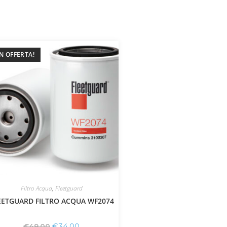
IN OFFERTA!
Filtro Acqua
,
Fleetguard
EETGUARD FILTRO ACQUA WF2074
€
34,00
€
49,00