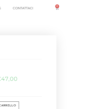
0
G
CONTATTACI
1
€
47,00
 CARRELLO