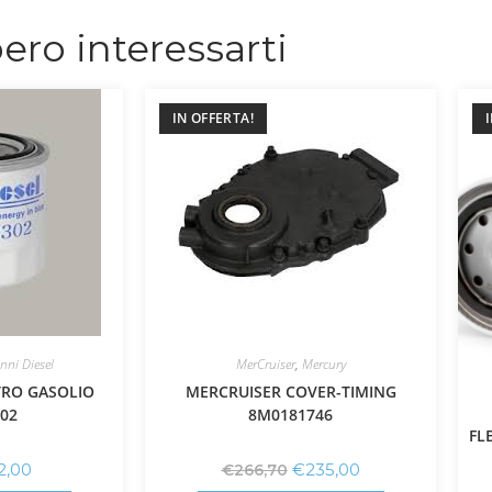
ero interessarti
IN OFFERTA!
nni Diesel
MerCruiser
,
Mercury
TRO GASOLIO
MERCRUISER COVER-TIMING
02
8M0181746
FL
2,00
€
235,00
€
266,70