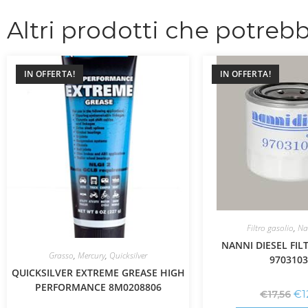
Altri prodotti che potrebb
IN OFFERTA!
IN OFFERTA!
Filtro gasolio
,
Na
NANNI DIESEL FIL
Grasso
,
Mercury
,
Quicksilver
9703103
QUICKSILVER EXTREME GREASE HIGH
PERFORMANCE 8M0208806
€
1
€
17,56