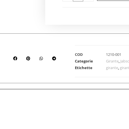
COD
1210-001
Categorie
Girante
,
Jabs
Etichette
girante
,
giran