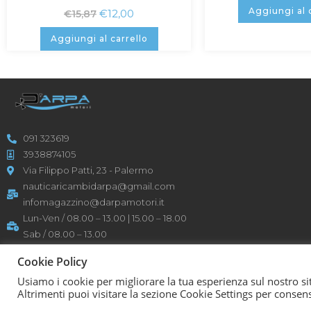
Aggiungi al 
€
12,00
€
15,87
Aggiungi al carrello
091 323619
3938874105
Via Filippo Patti, 23 - Palermo
nauticaricambidarpa@gmail.com
infomagazzino@darpamotori.it
Lun-Ven / 08.00 – 13.00 | 15.00 – 18.00
Sab / 08.00 – 13.00
P: IVA 05158690825
Cookie Policy
Usiamo i cookie per migliorare la tua esperienza sul nostro sit
D’Arpa Motori SRL © [year] | Powered by
Karma
Altrimenti puoi visitare la sezione Cookie Settings per consens