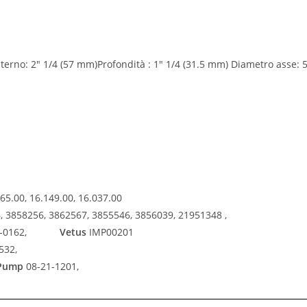
terno: 2″ 1/4 (57 mm)Profondità : 1″ 1/4 (31.5 mm) Diametro asse: 
065.00, 16.149.00, 16.037.00
 3858256, 3862567, 3855546, 3856039, 21951348 ,
2-0162,
Vetus
IMP00201
532,
 Pump
08-21-1201,