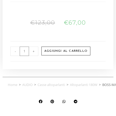
€
123,00
€
67,00
-
+
AGGIUNGI AL CARRELLO
Home
>
AUDIO
>
Casse altoparlanti
>
Altoparlanti 180W
>
BOSS-MA