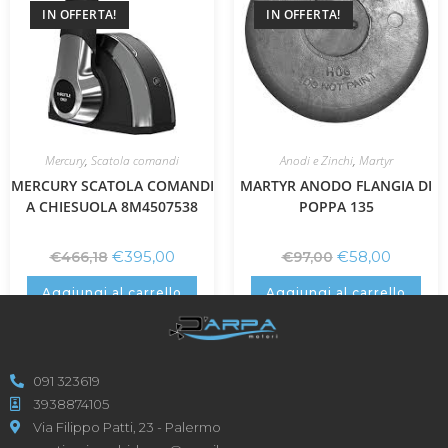
IN OFFERTA!
IN OFFERTA!
Mercury
,
Scatola comandi
Anodi e Zinchi
,
Martyr
MERCURY SCATOLA COMANDI
MARTYR ANODO FLANGIA DI
A CHIESUOLA 8M4507538
POPPA 135
€
395,00
€
58,00
€
466,18
€
97,00
Aggiungi al carrello
Aggiungi al carrello
091 323619
3938874105
Via Filippo Patti, 23 - Palermo