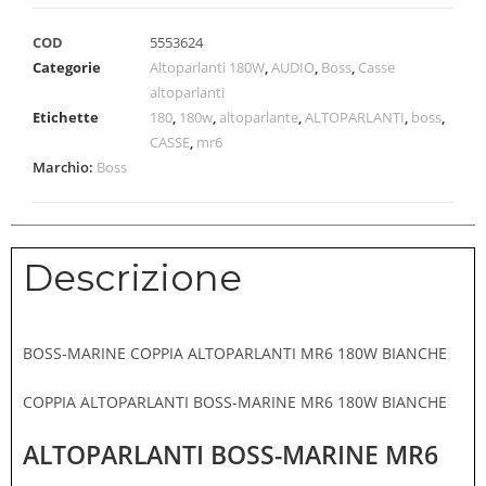
COD
5553624
Categorie
Altoparlanti 180W
,
AUDIO
,
Boss
,
Casse
altoparlanti
Etichette
180
,
180w
,
altoparlante
,
ALTOPARLANTI
,
boss
,
CASSE
,
mr6
Marchio:
Boss
Descrizione
BOSS-MARINE COPPIA ALTOPARLANTI MR6 180W BIANCHE
COPPIA ALTOPARLANTI BOSS-MARINE MR6 180W BIANCHE
ALTOPARLANTI BOSS-MARINE MR6