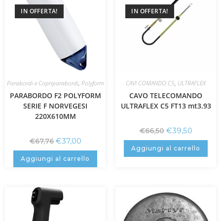
IN OFFERTA!
IN OFFERTA!
Parabordi e Copriparabordi
,
Polyform
CAVI COMANDO C5
,
ULTRAFLEX
PARABORDO F2 POLYFORM
CAVO TELECOMANDO
SERIE F NORVEGESI
ULTRAFLEX C5 FT13 mt3.93
220X610MM
€
39,50
€
66,50
€
37,00
€
67,76
Aggiungi al carrello
Aggiungi al carrello