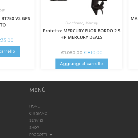
VHF
 RT750 V2 GPS
MA
Fuoribordo
,
Mercury
ATO
Protetto: MERCURY FUORIBORDO 2.5
HP MERCURY DEALS
235,00
carrello
€
810,00
€
1.050,00
Aggiungi al carrello
MENÙ
HOME
CHI SIAMO
SERVIZI
SHOP
PRODOTTI