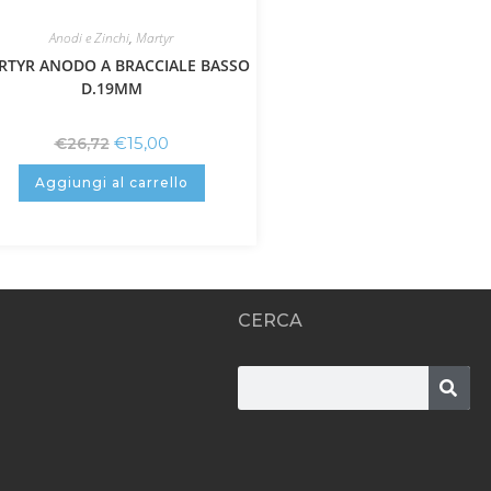
Anodi e Zinchi
,
Martyr
RTYR ANODO A BRACCIALE BASSO
D.19MM
€
15,00
€
26,72
Aggiungi al carrello
CERCA