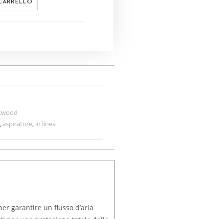
 CARRELLO
twood
,
aspiratore
,
in linea
per garantire un flusso d’aria