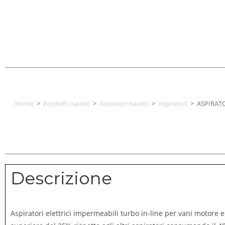
Home
>
Prodotti nautici
>
Accessori nautici
>
Aspiratori
>
ASPIRAT
Descrizione
Aspiratori elettrici impermeabili turbo in-line per vani motore e