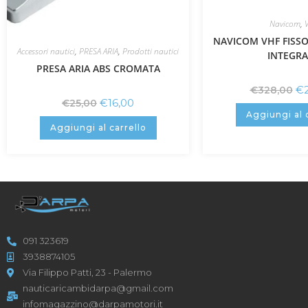
Navicom
,
NAVICOM VHF FISSO
Accessori nautici
,
PRESA ARIA
,
Prodotti nautici
INTEGR
PRESA ARIA ABS CROMATA
€
€
328,00
€
16,00
€
25,00
Aggiungi al 
Aggiungi al carrello
091 323619
3938874105
Via Filippo Patti, 23 - Palermo
nauticaricambidarpa@gmail.com
infomagazzino@darpamotori.it