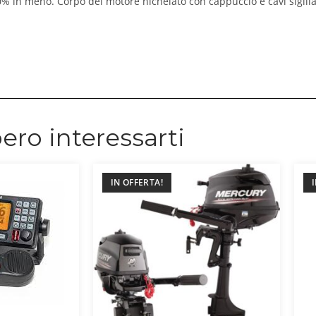
0% in meno. Corpo del motore nichelato con cappuccio e cavi sigilla
ero interessarti
IN OFFERTA!