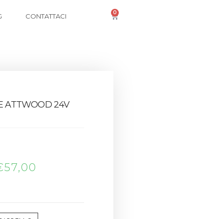
0
G
CONTATTACI
NE ATTWOOD 24V
€
57,00