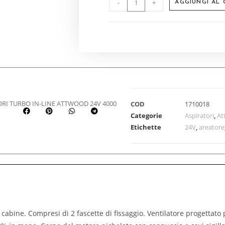
-
+
AGGIUNGI AL
ORI TURBO IN-LINE ATTWOOD 24V 4000
COD
1710018
Categorie
Aspiratori
,
At
Etichette
24V
,
areatore
 cabine. Compresi di 2 fascette di fissaggio. Ventilatore progettato 