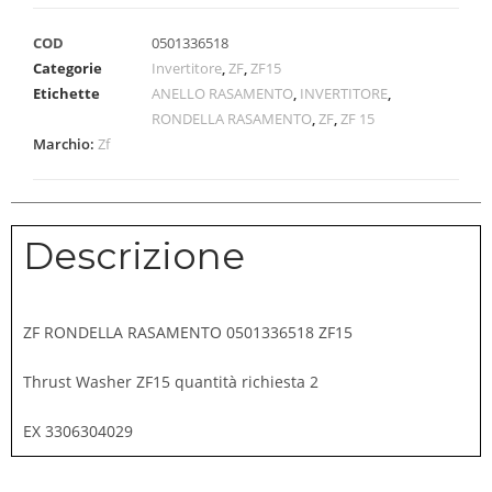
COD
0501336518
Categorie
Invertitore
,
ZF
,
ZF15
Etichette
ANELLO RASAMENTO
,
INVERTITORE
,
RONDELLA RASAMENTO
,
ZF
,
ZF 15
Marchio:
Zf
Descrizione
ZF RONDELLA RASAMENTO 0501336518 ZF15
Thrust Washer ZF15 quantità richiesta 2
EX 3306304029