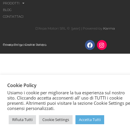
PRODOTTI
BLOG
CONTATTACI
D’Arpa Motori SRL © [year] | Powered by
Karma
Privacy Policy
|
Cookie Policy
|
Condizioni generali di vendita
Cookie Policy
Usiamo i cookie per migliorare la tua esperienza sul nostro
sito. Cliccando accetta acconsenti all' uso di TUTTI i cookie
presenti. Altrimenti puoi visitare la sezione Cookie Settings p
consensi personalizzati.
Rifiuta Tutti
Cookie Settings
Accetta Tutti