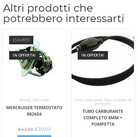
Altri prodotti che
potrebbero interessarti
ESAURITO
IN OFFERTA!
IN OFFERTA!
Marchi
,
MerCruiser
Linea carburante
,
Tubo completo di
pompetta
MERCRUISER TERMOSTATO
TUBO CARBURANTE
882604
COMPLETO 8MM +
POMPETTA
€
39,00
€
42,50