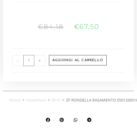
€
84,18
€
67,50
-
+
AGGIUNGI AL CARRELLO
Home
>
Invertitore
>
ZF15
>
ZF RONDELLA RASAMENTO 0501336518