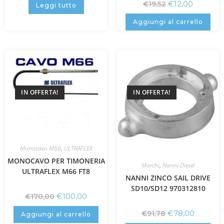
€
12,00
€
19,52
Leggi tutto
Aggiungi al carrello
IN OFFERTA!
IN OFFERTA!
Monocavo M66
,
ULTRAFLEX
MONOCAVO PER TIMONERIA
Marchi
,
Nanni Diesel
ULTRAFLEX M66 FT8
NANNI ZINCO SAIL DRIVE
SD10/SD12 970312810
€
100,00
€
170,00
€
78,00
€
91,78
Aggiungi al carrello