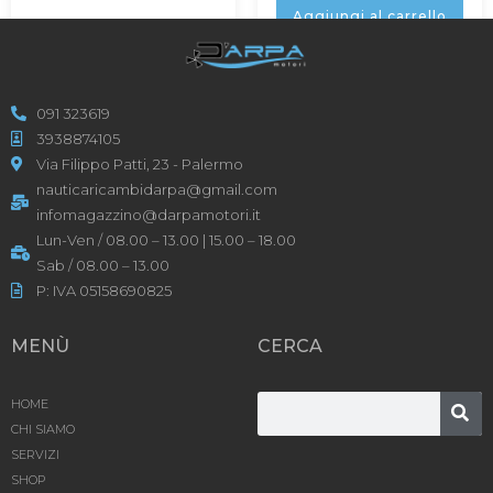
Aggiungi al carrello
091 323619
3938874105
Via Filippo Patti, 23 - Palermo
nauticaricambidarpa@gmail.com
infomagazzino@darpamotori.it
Lun-Ven / 08.00 – 13.00 | 15.00 – 18.00
Sab / 08.00 – 13.00
P: IVA 05158690825
MENÙ
CERCA
HOME
CHI SIAMO
SERVIZI
SHOP